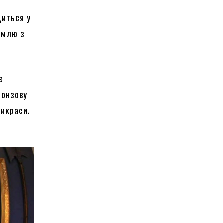
диться у
землю з
є
ронзову
рикраси.