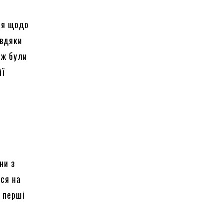
ня щодо
авдяки
ож були
ії
ни з
ься на
 перші