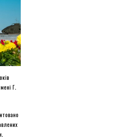
оків
мені Г.
ентовано
авлених
и.