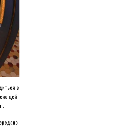
диться в
лено цей
і.
передано