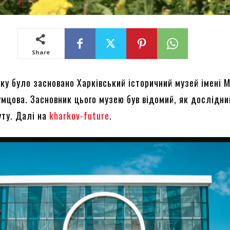
Share
оку було засновано Харківський історичний музей імені 
мцова. Засновник цього музею був відомий, як дослідни
уту. Далі на
kharkov-future
.