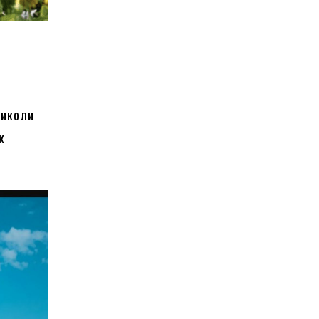
Миколи
к