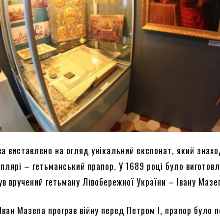
ва виставлено на огляд унікальний експонат, який знахо
плярі – гетьманський прапор. У 1689 році було виготов
ув вручений гетьману Лівобережної України – Івану Мазеп
 Іван Мазепа програв війну перед Петром I, прапор було 