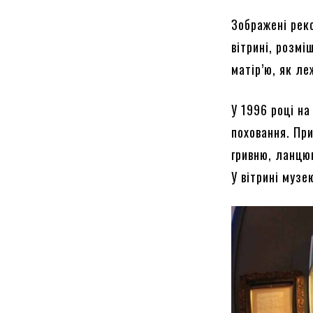
Зображені рек
вітрині, розмі
матір’ю, як ле
У 1996 році на
поховання. Пр
гривню, ланцюг
У вітрині муз