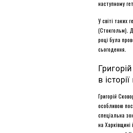
наступному ге
У світі таких 
(Стокгольм). 
році була пров
сьогодення.
Григорій
в історі
Григорій Сково
особливою пос
спеціальна зо
на Харківщині 