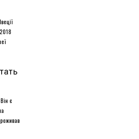
Швеції
 2018
зеї
стать
Він є
на
проживав
в