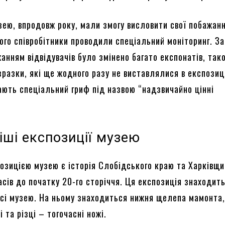
узею, впродовж року, мали змогу висловити свої побажан
ого співробітники проводили спеціальний моніторинг. З
анням відвідувачів було змінено багато експонатів, так
зразки, які ще жодного разу не виставлялися в експозиц
ають спеціальний гриф під назвою “надзвичайно цінні
іші експозиції музею
озицією музею є історія Слобідського краю та Харківщи
сів до початку 20-го сторіччя. Ця експозиція знаходит
сі музею. На ньому знаходиться нижня щелепа мамонта,
 та різці – тогочасні ножі.