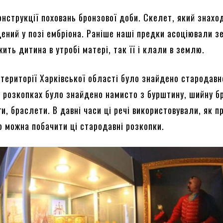
онструкції поховань бронзової доби. Скелет, який знахо
щений у позі ембріона. Раніше наші предки асоціювали 
жить дитина в утробі матері, так її і клали в землю.
 території Харківської області було знайдено стародавн
и розкопках було знайдено намисто з бурштину, шийну б
и, браслети. В давні часи ці речі використовували, як п
ею можна побачити ці стародавні розкопки.