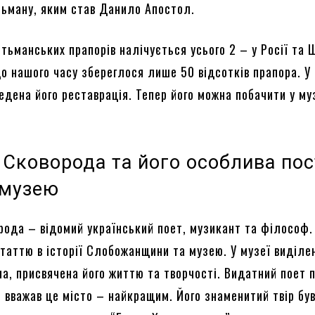
тьману, яким став Данило Апостол.
гетьманських прапорів налічується усього 2 – у Росії та 
До нашого часу збереглося лише 50 відсотків прапора. У
едена його реставрація. Тепер його можна побачити у му
 Сковорода та його особлива по
ї музею
рода – відомий український поет, музикант та філософ. 
таттю в історії Слобожанщини та музею. У музеї виділе
на, присвячена його життю та творчості. Видатний поет 
і вважав це місто – найкращим. Його знаменитий твір бу