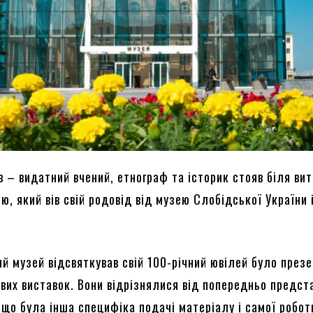
 – видатний вчений, етнограф та історик стояв біля вит
ю, який вів свій родовід від музею Слобідської України і
ий музей відсвяткував свій 100-річний ювілей було през
ових виставок. Вони відрізнялися від попередньо предст
 що була інша специфіка подачі матеріалу і самої робот