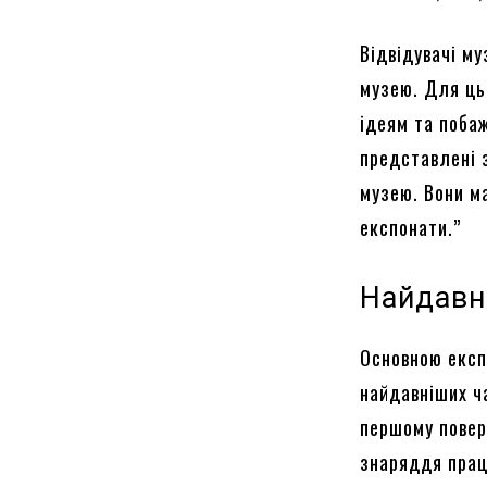
Відвідувачі м
музею. Для ць
ідеям та побаж
представлені 
музею. Вони м
експонати.”
Найдавн
Основною експ
найдавніших ча
першому повер
знаряддя праці