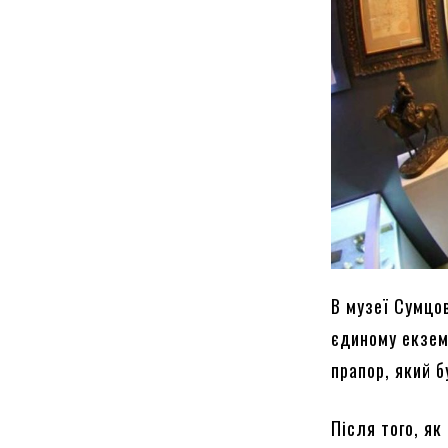
В музеї Сумцо
єдиному екзем
прапор, який б
Після того, як