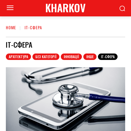
KHARKOV
HOME
ІТ-СФЕРА
ІТ-СФЕРА
АРХІТЕКТУРА
БЕЗ КАТЕГОРІЇ
ІННОВАЦІЇ
ІНШЕ
ІТ-СФЕРА