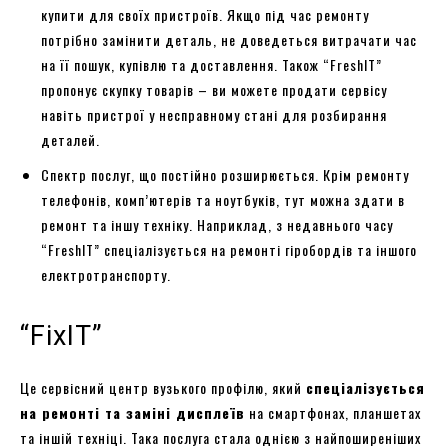
купити для своїх пристроїв. Якщо під час ремонту
потрібно замінити деталь, не доведеться витрачати час
на її пошук, купівлю та доставлення. Також “FreshIT”
пропонує скупку товарів – ви можете продати сервісу
навіть пристрої у несправному стані для розбирання
деталей.
Спектр послуг, що постійно розширюється. Крім ремонту
телефонів, комп’ютерів та ноутбуків, тут можна здати в
ремонт та іншу техніку. Наприклад, з недавнього часу
“FreshIT” спеціалізується на ремонті гіробордів та іншого
електротранспорту.
“FixIT”
Це сервісний центр вузького профілю, який
спеціалізується
на ремонті та заміні дисплеїв
на смартфонах, планшетах
та іншій техніці. Така послуга стала однією з найпоширеніших