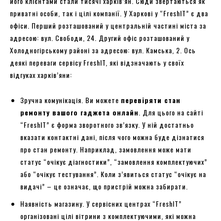
його клієнтами стали тисячі харків’ян. Сюди звертаються як
приватні особи, так і цілі компанії. У Харкові у “FreshIT” є два
офіси. Перший розташований у центральній частині міста за
адресою: вул. Свободи, 24. Другий офіс розташований у
Холодногірському районі за адресою: вул. Камська, 2. Ось
деякі переваги сервісу FreshIT, які відзначають у своїх
відгуках харків’яни:
Зручна комунікація. Ви можете
перевіряти стан
ремонту вашого гаджета онлайн
. Для цього на сайті
“FreshIT” є форма зворотного зв’язку. У ній достатньо
вказати контактні дані, після чого можна буде дізнатися
про стан ремонту. Наприклад, замовлення може мати
статус “очікує діагностики”, “замовлення комплектуючих”
або “очікує тестування”. Коли з’явиться статус “очікує на
видачі” – це означає, що пристрій можна забирати.
Наявність магазину. У сервісних центрах “FreshIT”
організовані цілі вітрини з комплектуючими, які можна