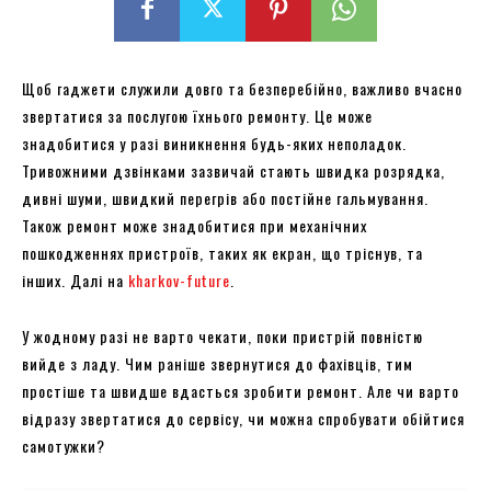
Щоб гаджети служили довго та безперебійно, важливо вчасно
звертатися за послугою їхнього ремонту. Це може
знадобитися у разі виникнення будь-яких неполадок.
Тривожними дзвінками зазвичай стають швидка розрядка,
дивні шуми, швидкий перегрів або постійне гальмування.
Також ремонт може знадобитися при механічних
пошкодженнях пристроїв, таких як екран, що тріснув, та
інших. Далі на
kharkov-future
.
У жодному разі не варто чекати, поки пристрій повністю
вийде з ладу. Чим раніше звернутися до фахівців, тим
простіше та швидше вдасться зробити ремонт. Але чи варто
відразу звертатися до сервісу, чи можна спробувати обійтися
самотужки?