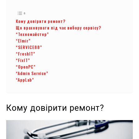
Кому довірити ремонт?
Що враховувати під час вибору сервісу?
“Техномайстер”
“Elmir”
“SERVICE88”
“FreshIT”
“FixIT”
“OpenPC”
“Admin Service”
“AppLab”
Кому довірити ремонт?