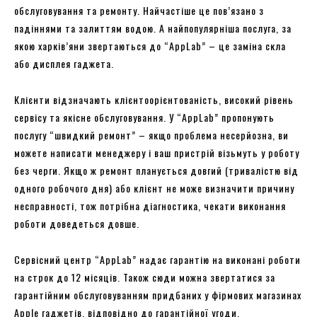
обслуговування та ремонту. Найчастіше це пов’язано з
падіннями та залиттям водою. А найпопулярніша послуга, за
якою харків’яни звертаються до “AppLab” – це заміна скла
або дисплея гаджета.
Клієнти відзначають клієнтоорієнтованість, високий рівень
сервісу та якісне обслуговування. У “AppLab” пропонують
послугу “швидкий ремонт” – якщо проблема несерйозна, ви
можете написати менеджеру і ваш пристрій візьмуть у роботу
без черги. Якщо ж ремонт планується довгий (тривалістю від
одного робочого дня) або клієнт не може визначити причину
несправності, тож потрібна діагностика, чекати виконання
роботи доведеться довше.
Сервісний центр “AppLab” надає гарантію на виконані роботи
на строк до 12 місяців. Також сюди можна звертатися за
гарантійним обслуговуванням придбаних у фірмових магазинах
Apple гаджетів, відповідно до гарантійної угоди.