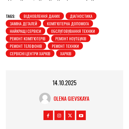
TAGS:
ВІДНОВЛЕННЯ ДАНИХ
ДІАГНОСТИКА
ЗАМІНА ДЕТАЛЕЙ
КОМП’ЮТЕРНА ДОПОМОГА
НАЙКРАЩІ СЕРВІСИ
ОБСЛУГОВУВАННЯ ТЕХНІКИ
РЕМОНТ КОМП’ЮТЕРІВ
РЕМОНТ НОУТБУКІВ
РЕМОНТ ТЕЛЕФОНІВ
РЕМОНТ ТЕХНІКИ
СЕРВІСНІ ЦЕНТРИ ХАРКІВ
ХАРКІВ
14.10.2025
OLENA GIEVSKAYA