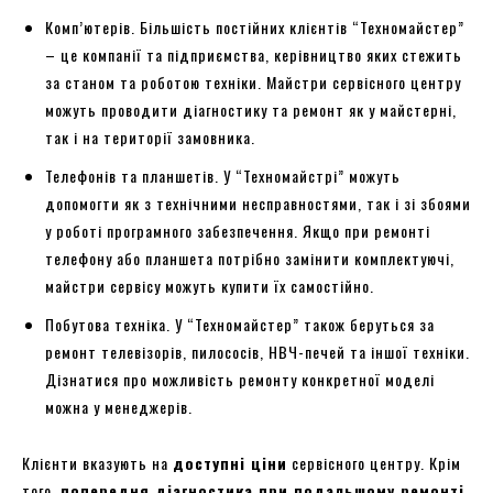
Комп’ютерів. Більшість постійних клієнтів “Техномайстер”
– це компанії та підприємства, керівництво яких стежить
за станом та роботою техніки. Майстри сервісного центру
можуть проводити діагностику та ремонт як у майстерні,
так і на території замовника.
Телефонів та планшетів. У “Техномайстрі” можуть
допомогти як з технічними несправностями, так і зі збоями
у роботі програмного забезпечення. Якщо при ремонті
телефону або планшета потрібно замінити комплектуючі,
майстри сервісу можуть купити їх самостійно.
Побутова техніка. У “Техномайстер” також беруться за
ремонт телевізорів, пилососів, НВЧ-печей та іншої техніки.
Дізнатися про можливість ремонту конкретної моделі
можна у менеджерів.
Клієнти вказують на
доступні ціни
сервісного центру. Крім
того,
попередня діагностика при подальшому ремонті