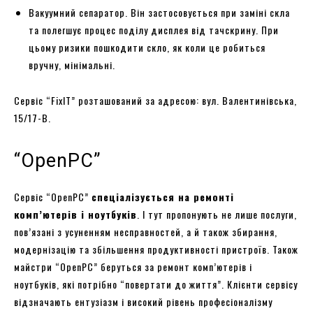
Вакуумний сепаратор. Він застосовується при заміні скла
та полегшує процес поділу дисплея від тачскрину. При
цьому ризики пошкодити скло, як коли це робиться
вручну, мінімальні.
Сервіс “FixIT” розташований за адресою: вул. Валентинівська,
15/17-В.
“OpenPC”
Сервіс “OpenPC”
спеціалізується на ремонті
комп’ютерів і ноутбуків
. І тут пропонують не лише послуги,
пов’язані з усуненням несправностей, а й також збирання,
модернізацію та збільшення продуктивності пристроїв. Також
майстри “OpenPC” беруться за ремонт комп’ютерів і
ноутбуків, які потрібно “повертати до життя”. Клієнти сервісу
відзначають ентузіазм і високий рівень професіоналізму