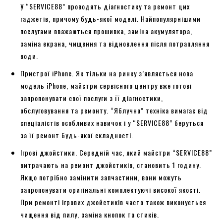
У “SERVICE88” проводять діагностику та ремонт цих
гаджетів, причому будь-якої моделі. Найпопулярнішими
послугами вважаються прошивка, заміна акумулятора,
заміна екрана, чищення та відновлення після потрапляння
води.
Пристрої iPhone. Як тільки на ринку з’являється нова
модель iPhone, майстри сервісного центру вже готові
запропонувати свої послуги з її діагностики,
обслуговування та ремонту. “Яблучна” техніка вимагає від
спеціалістів особливих навичок і у “SERVICE88” беруться
за її ремонт будь-якої складності.
Ігрові джойстики. Середній час, який майстри “SERVICE88”
витрачають на ремонт джойстиків, становить 1 годину.
Якщо потрібно замінити запчастини, вони можуть
запропонувати оригінальні комплектуючі високої якості.
При ремонті ігрових джойстиків часто також виконується
чищення від пилу, заміна кнопок та стиків.