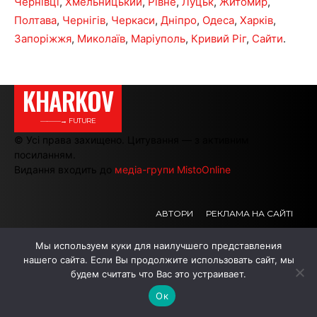
Чернівці
,
Хмельницький
,
Рівне
,
Луцьк
,
Житомир
,
Полтава
,
Чернігів
,
Черкаси
,
Дніпро
,
Одеса
,
Харків
,
Запоріжжя
,
Миколаїв
,
Маріуполь
,
Кривий Ріг
,
Сайти
.
KHARKOV
———→ FUTURE
© Усі права захищено. Цитування — з активним
посиланням.
Видання входить до
медіа-групи MistoOnline
АВТОРИ
РЕКЛАМА НА САЙТІ
Мы используем куки для наилучшего представления
нашего сайта. Если Вы продолжите использовать сайт, мы
.
.
.
будем считать что Вас это устраивает.
Ок