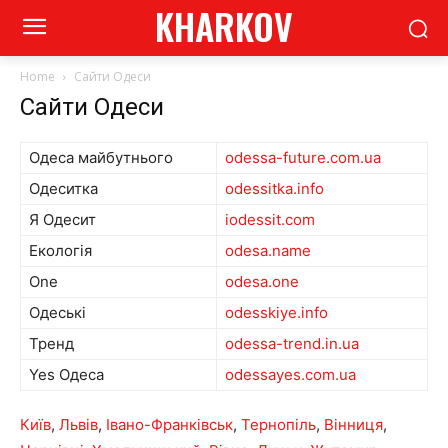
KHARKOV
Home
Сайти Одеси
Сайти Одеси
Одеса майбутнього
odessa-future.com.ua
Одеситка
odessitka.info
Я Одесит
iodessit.com
Екологія
odesa.name
One
odesa.one
Одеські
odesskiye.info
Тренд
odessa-trend.in.ua
Yes Одеса
odessayes.com.ua
Київ
,
Львів
,
Івано-Франківськ
,
Тернопіль
,
Вінниця
,