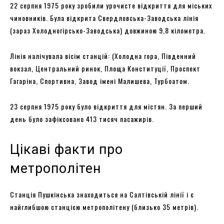
22 серпня 1975 року зробили урочисте відкриття для міських
чиновників. Була відкрита Свердловська-Заводська лінія
(зараз Холодногірсько-Заводська) довжиною 9,8 кілометра.
Лінія налічувала вісім станцій: (Холодна гора, Південний
вокзал, Центральний ринок, Площа Конституції, Проспект
Гагаріна, Спортивна, Завод імені Малишева, Турбоатом.
23 серпня 1975 року було відкриття для містян. За перший
день було зафіксовано 413 тисяч пасажирів.
Цікаві факти про
метрополітен
Станція Пушкінська знаходиться на Салтівській лінії і є
найглибшою станцією метрополітену (близько 35 метрів).