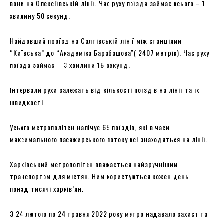
вони на Олексіївській лінії. Час руху поїзда займає всього – 1
хвилину 50 секунд.
Найдовший проїзд на Салтівській лінії між станціями
“Київська” до “Академіка Барабашова”( 2407 метрів). Час руху
поїзда займає – 3 хвилини 15 секунд.
Інтервали рухи залежать від кількості поїздів на лінії та їх
швидкості.
Усього метрополітен налічує 65 поїздів, які в часи
максимального пасажирського потоку всі знаходяться на лінії.
Харківський метрополітен вважається найзручнішим
транспортом для містян. Ним користуються кожен день
понад тисячі харків’ян.
З 24 лютого по 24 травня 2022 року метро надавало захист та