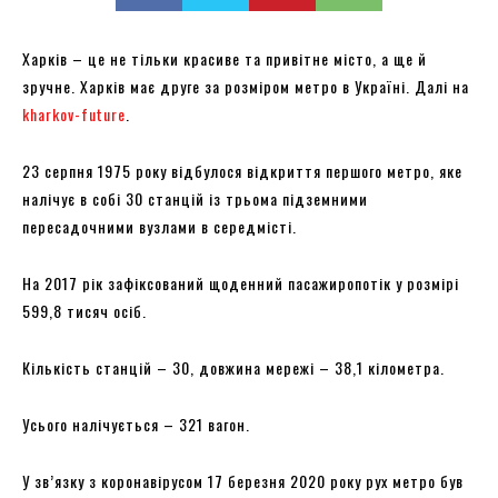
Харків – це не тільки красиве та привітне місто, а ще й
зручне. Харків має друге за розміром метро в Україні. Далі на
kharkov-future
.
23 серпня 1975 року відбулося відкриття першого метро, яке
налічує в собі 30 станцій із трьома підземними
пересадочними вузлами в середмісті.
На 2017 рік зафіксований щоденний пасажиропотік у розмірі
599,8 тисяч осіб.
Кількість станцій – 30, довжина мережі – 38,1 кілометра.
Усього налічується – 321 вагон.
У зв’язку з коронавірусом 17 березня 2020 року рух метро був