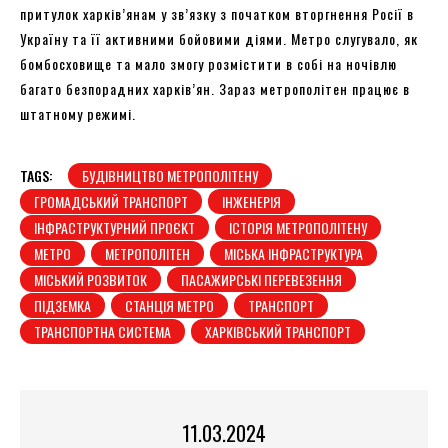
притулок харків’янам у зв’язку з початком вторгнення Росії в
Україну та її активними бойовими діями. Метро слугувало, як
бомбосховище та мало змогу розмістити в собі на ночівлю
багато безпорадних харків’ян. Зараз метрополітен працює в
штатному режимі.
TAGS:
БУДІВНИЦТВО МЕТРОПОЛІТЕНУ
ГРОМАДСЬКИЙ ТРАНСПОРТ
ІНЖЕНЕРІЯ
ІНФРАСТРУКТУРНИЙ ПРОЄКТ
ІСТОРІЯ МЕТРОПОЛІТЕНУ
МЕТРО
МЕТРОПОЛІТЕН
МІСЬКА ІНФРАСТРУКТУРА
МІСЬКИЙ РОЗВИТОК
ПАСАЖИРСЬКІ ПЕРЕВЕЗЕННЯ
ПІДЗЕМКА
СТАНЦІЯ МЕТРО
ТРАНСПОРТ
ТРАНСПОРТНА СИСТЕМА
ХАРКІВСЬКИЙ ТРАНСПОРТ
11.03.2024