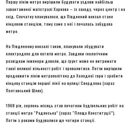
Першу лінію метро вирішили будувати уздовж найбільш
завантаженої магістралі Харкова – із заходу, через центр і на
схід. Спочатку планувалося, що Південний вокзал стане
кінцевою станцією, тому саме з неї і почалась забудова
метро.
На Південному вокзалі також, планували збудувати
електродепо для потягів метро. Завдяки геологічним
розвідкам інженери довели, що ґрунт може не витримати
такої великої кількості робіт і провалитися. Потім вирішили
продовжити лінію метрополітену до Холодної гори і зробити
кінцеву станцію першої лінії на вулиці Свердлова (зараз
Полтавський Шлях).
1968 рік, серпень місяць став початком будівельних робіт на
станції метро “Радянська” (зараз “Площа Конституції”).
Потім з роками будувалися ще чотири станції.