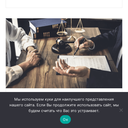
ІНШЕ
Мы используем куки для наилучшего представления
ДЕ ЗНАЙТИ ЯКІСНУ ПРАВОВУ ДОПОМОГУ В
нашего сайта. Если Вы продолжите использовать сайт, мы
М. ХАРКІВ – ТОП АДВОКАТИ В ХАРКОВІ ВІД
будем считать что Вас это устраивает.
ЮРИДИЧНОЇ КОМПАНІЇ «АДВОКАТ В МІСТІ»
Ок