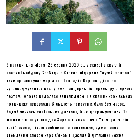
З нагоди дня міста, 23 серпня 2020 р., у сквері в круглій
частині майдану Свободи в Харкові відкрили “сухий фонтан”,
який презентував мер міста Геннадій Кернес. Дійство
супроводжувалося виступами танцюристів і оркестру оперного
театру. Імпреза видалася велелюдною, і в кращих харківських
традиціях: переважна більшість присутніх була без масок,
бодай якихось соціальних дистанцій не дотримувалися. Те,
що вже з наступного дня Харків опиняється в “помаранчевій
зоні”, схоже, нікого особливо не бентежило, адже тепер
втомленим спекою харків’янам і щасливій дітлашні можна