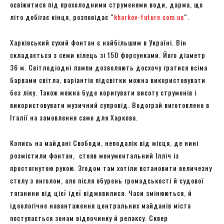
освіжитися під прохолодними струменями води, дарма, що
літо добігає кінця, розповідає “
kharkov-future.com.ua
“.
Харківський сухий фонтан є найбільшим в Україні. Він
складається з семи кілець зі 150 форсунками. Його діаметр
36 м. Світлодіодні лампи дозволяють досхочу гратися всіма
барвами світла, варіантів підсвітки можна використовувати
без ліку. Також можна буде коригувати висоту струменів і
використовувати музичний супровід. Водограй виготовлено в
Італії на замовлення саме для Харкова.
Колись на майдані Свободи, неподалік від місця, де нині
розмістили фонтан, стояв монументальний Ілліч із
простягнутою рукою. Згодом там хотіли встановити величезну
стелу з янголом, але після обурень громадськості й судової
тяганини від цієї ідеї відмовилися. Часи змінюються, й
ідеологічне навантаження центральних майданів міста
поступається зонам відпочинку й релаксу. Сквер