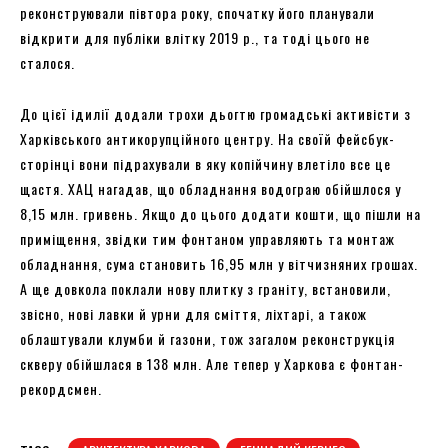
реконструювали півтора року, спочатку його планували
відкрити для публіки влітку 2019 р., та тоді цього не
сталося.
До цієї ідилії додали трохи дьогтю громадські активісти з
Харківського антикорупційного центру. На своїй фейсбук-
сторінці вони підрахували в яку копійчину влетіло все це
щастя. ХАЦ нагадав, що обладнання водограю обійшлося у
8,15 млн. гривень. Якщо до цього додати кошти, що пішли на
приміщення, звідки тим фонтаном управляють та монтаж
обладнання, сума становить 16,95 млн у вітчизняних грошах.
А ще довкола поклали нову плитку з граніту, встановили,
звісно, нові лавки й урни для сміття, ліхтарі, а також
облаштували клумби й газони, тож загалом реконструкція
скверу обійшлася в 138 млн. Але тепер у Харкова є фонтан-
рекордсмен.