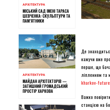
АРХІТЕКТУРА
МІСЬКИЙ САД ІМЕНІ ТАРАСА
ШЕВЧЕНКА: СКУЛЬПТУРИ ТА
ПАМ’ЯТНИКИ
Де знаходитьс
кажучи вже про
перше, що бач
ліпленням та 
АРХІТЕКТУРА
МАЙДАН АРХІТЕКТОРІВ —
kharkov-futur
ЗАТИШНИЙ ГРОМАДСЬКИЙ
ПРОСТІР ХАРКОВА
Важко повірит
станцією на б