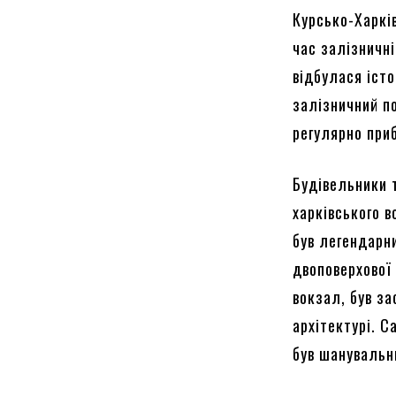
Курсько-Харків
час залізничні
відбулася іст
залізничний по
регулярно при
Будівельники 
харківського в
був легендарни
двоповерхової 
вокзал, був за
архітектурі. 
був шанувальн