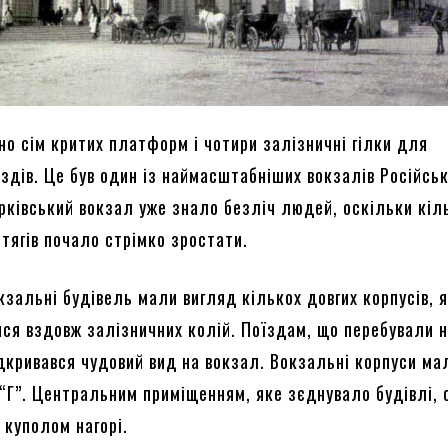
но сім критих платформ і чотири залізничні гілки для
здів. Це був один із наймасштабніших вокзалів Російськ
арківський вокзал уже знало безліч людей, оскільки кіл
тягів почало стрімко зростати.
кзальні будівель мали вигляд кількох довгих корпусів, я
ся вздовж залізничних колій. Поїздам, що перебували 
дкривався чудовий вид на вокзал. Вокзальні корпуси ма
 “Г”. Центральним приміщенням, яке зєднувало будівлі,
 куполом нагорі.