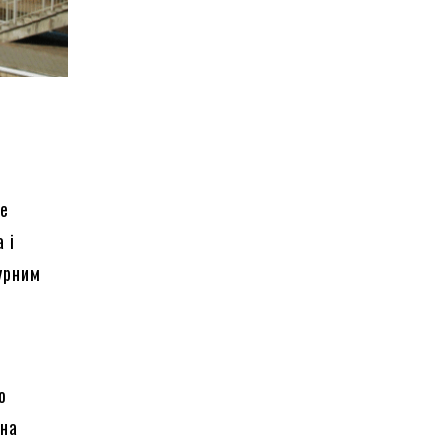
не
 і
урним
ю
ьна