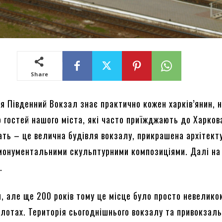
Share
я Південний Вокзал знає практично кожен харків’янин, 
 гостей нашого міста, які часто приїжджають до Харкова
ать – це велична будівля вокзалу, прикрашена архітект
монументальними скульптурними композиціями. Далі на
e
.
и, але ще 200 років тому це місце було просто невелико
олотах. Територія сьогоднішнього вокзалу та привокзал