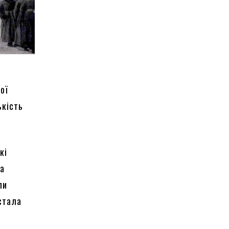
ої
ькість
кі
на
ли
 стала