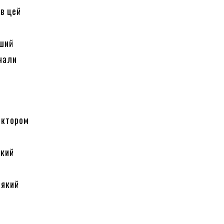
 в цей
рший
очали
тектором
ький
 який