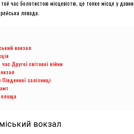
 той час болотистою місцевістю, це топке місце у давни
єрейська левада.
ський вокзал
кція
 час Другої світової війни
вокзал
 Південної залізниці
тамт
 площа
міський вокзал