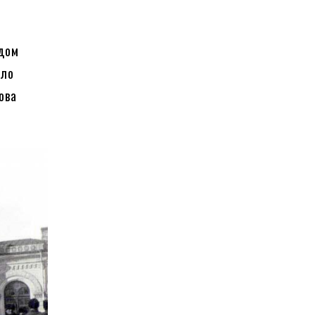
одом
уло
ова