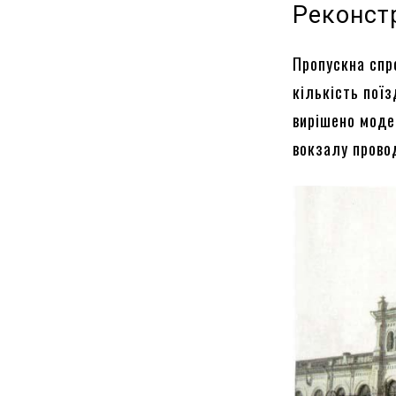
Реконст
Пропускна спр
кількість пої
вирішено моде
вокзалу провод