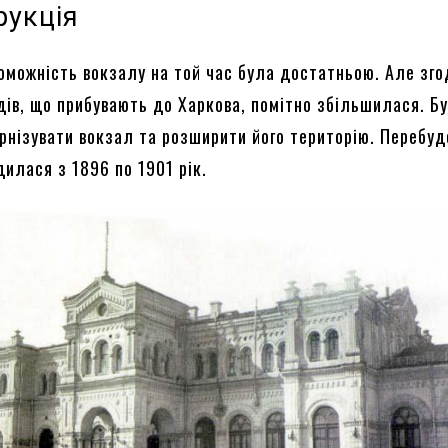
рукція
оможність вокзалу на той час була достатньою. Але зг
здів, що прибувають до Харкова, помітно збільшилася. Б
рнізувати вокзал та розширити його територію. Перебуд
илася з 1896 по 1901 рік.