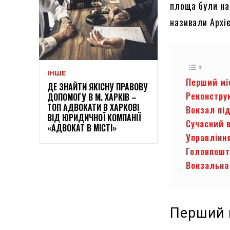
площа були на
називали Архі
ІНШЕ
Перший мі
ДЕ ЗНАЙТИ ЯКІСНУ ПРАВОВУ
Реконстру
ДОПОМОГУ В М. ХАРКІВ –
ТОП АДВОКАТИ В ХАРКОВІ
Вокзал під
ВІД ЮРИДИЧНОЇ КОМПАНІЇ
Сучасний 
«АДВОКАТ В МІСТІ»
Управління
Головпош
Вокзальна
Перший 