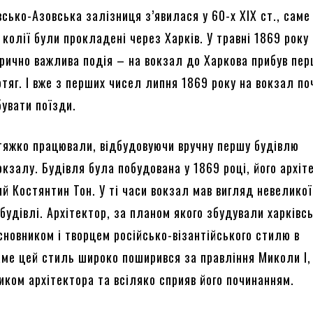
сько-Азовська залізниця з’явилася у 60-х ХІХ ст., саме
 колії були прокладені через Харків. У травні 1869 року
орично важлива подія – на вокзал до Харкова прибув пе
тяг. І вже з перших чисел липня 1869 року на вокзал п
бувати поїзди.
тяжко працювали, відбудовуючи вручну першу будівлю
окзалу. Будівля була побудована у 1869 році, його архі
й Костянтин Тон. У ті часи вокзал мав вигляд невеликої
будівлі. Архітектор, за планом якого збудували харківс
сновником і творцем російсько-візантійського стилю в
Саме цей стиль широко поширився за правління Миколи I,
иком архітектора та всіляко сприяв його починанням.