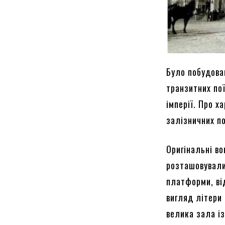
Було побудова
транзитних пої
імперії. Про х
залізничних по
Оригінальні во
розташовували
платформи, ві
вигляд літери
велика зала із