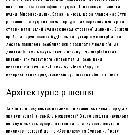
показало ескіз нової офісної будівлі. Її пропонують звести по
вулиці Мироносицькій. Зараз на місці, де за планом має бути
розташована будівля існує огороджений парканом пустир та
старий напів цілий будинок понад сторічної давнини. Взагалі
проблема зруйнованих будівель та пустирів у центрі міста
досить поширена, особливо якщо зазирати у подвір’я, де
десятиліттями можуть стояти покинуті чи згорілі колись
витвори архітектурного мистецтва. З часом вони
перетворюються на смітники чи місця збору не
найпривітніших представників суспільства або і те і інше.
Архітектурне рішення
Та з іншого боку постає питання: чи впишеться нова споруда в
архітектурний ансамбль місцевості? Варто згадати наскільки
велику кількість суперечностей на початку свого існування
викликав торговий центр «Аве плаза» на Сумській. Проте