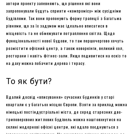
автори проекту запевняють, що рішення які вони
запропонували будуть сприяти «компромісу» між сусідніми
будівлями. Так вони пропонують форму трапеції з багатьма
рівнями, що за їх задумом має ідеально вписатися в
місцевість та не обмежувати потрапляння світла. Щодо
функціональності нової будови, то там першочергово хочуть
розмістити офісний центр, а також коворкінги, великий хол,
ресторани і навіть фітнес-зали. Якщо подивитися на ескіз то
на даху можна побачити дерева і терасу.
То як бути?
Вдалий досвід «вписування» сучасних будинків у старі
квартали є у багатьох місцях Європи. Взяти за приклад можна
німецькі постіндустріальні міста, де серед старезних дво-
триповерхвоих житлових будівель можна наштовхнутися на
скляні модернові офісні центри, які вдало поєднуються з