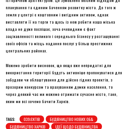
історичною архітектурою. Це зумовлено якісним підходом до
планування та єдиним баченням розвитку міста. До того ж
земля у центрі є коштовним і вигідним активом, однак
виставляти її на торги та щось із нею робити наша міська
влада не дуже поспішає, хоча очевидним є факт
зацікавленості великого і середнього бізнесу у розташуванні
своїх офісів та місць надання послуг у більш престижних
центральних районах.
Можемо зробити висновок, що якщо вже непридатні для
використання території будуть активніше пропонуватися для
забудови чи облаштування для дійсно гідних проектів, з
прозорим конкурсом та врахуванням думки населення, то
через деякий час ми можемо отримати сучасне місто, таке,
яким ми всі хочемо бачити Харків.
TAGS:
039;ЄКТІВ
БУДІВНИЦТВО НОВИХ ОБ&
БУДІВНИЦТВО ХАРКІВ
ІДЕЇ ЩОДО БУДІВНИЦТВА