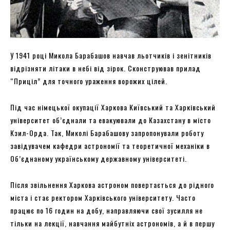
У 1941 році Микола Барабашов навчав льотчиків і зенітників
відрізняти літаки в небі від зірок. Сконструював прилад
“Приціл” для точного ураження ворожих цілей.
Під час німецької окупації Харкова Київський та Харківський
університет об’єднали та евакуювали до Казахстану в місто
Кзил-Орда. Так, Миколі Барабашову запропонували роботу
завідувачем кафедри астрономії та теоретичної механіки в
Об’єднаному українському державному університеті.
Після звільнення Харкова астроном повертається до рідного
міста і стає ректором Харківського університету. Часто
працює по 16 годин на добу, направляючи свої зусилля не
тільки на лекції, навчання майбутніх астрономів, а й в першу