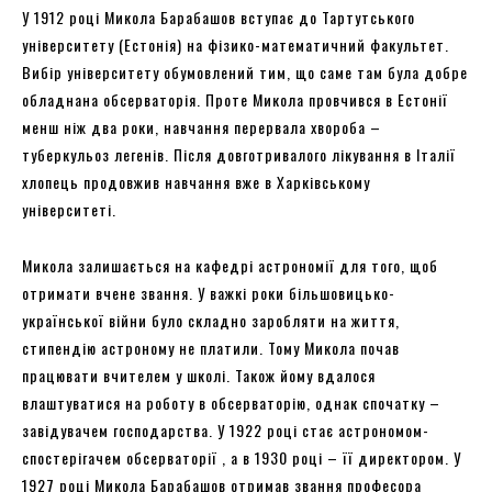
У 1912 році Микола Барабашов вступає до Тартутського
університету (Естонія) на фізико-математичний факультет.
Вибір університету обумовлений тим, що саме там була добре
обладнана обсерваторія. Проте Микола провчився в Естонії
менш ніж два роки, навчання перервала хвороба –
туберкульоз легенів. Після довготривалого лікування в Італії
хлопець продовжив навчання вже в Харківському
університеті.
Микола залишається на кафедрі астрономії для того, щоб
отримати вчене звання. У важкі роки більшовицько-
української війни було складно заробляти на життя,
стипендію астроному не платили. Тому Микола почав
працювати вчителем у школі. Також йому вдалося
влаштуватися на роботу в обсерваторію, однак спочатку –
завідувачем господарства. У 1922 році стає астрономом-
спостерігачем обсерваторії , а в 1930 році – її директором. У
1927 році Микола Барабашов отримав звання професора