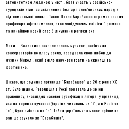
авторитетною людиною у місті, брав участь у російсько-
турецькій війні за звільнення болгар і слов’янських народів
від османської неволі. Також Павло Барабашов отримав звання
професора-офтальмолога, став завідувачем клініки Гіршмана
та винайшов новий спосіб лікування рогівки ока.
Мати – Валентина захоплювалась музикою, закінчила
консерваторію по класу рояля, передавла свою любов до
музики Миколі, який вміло навчився грати на скрипці та
фортепіано.
Цікаво, що родинне прізвище “Барабашов” до 20-х років XX
ст. було іншим. Революція в Росії призвела до зміни
правопису, внаслідок масової русифікації літера ѣ у прізвищі,
яка на теренах сучасної України читалась як “і”, а в Росії як
“є” , була змінена на “о”. Тобто українською мовою прізвище
раніше звучало як “Барабашів”.