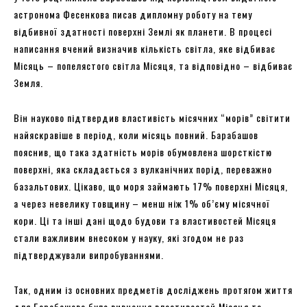
астронома Фесенкова писав дипломну роботу на тему
відбивної здатності поверхні Землі як планети. В процесі
написання вчений визначив кількість світла, яке відбиває
Місяць – попелястого світла Місяця, та відповідно – відбиває
Земля.
Він науково підтвердив властивість місячних “морів” світити
найяскравіше в період, коли місяць повний. Барабашов
пояснив, що така здатність морів обумовлена шорсткістю
поверхні, яка складається з вулканічних порід, переважно
базальтових. Цікаво, що моря займають 17% поверхні Місяця,
а через невелику товщину – менш ніж 1% об’єму місячної
кори. Ці та інші дані щодо будови та властивостей Місяця
стали важливим внесоком у науку, які згодом не раз
підтверджували випробуваннями.
Так, одним із основних предметів досліджень протягом життя
для Барабашова було вивчення властивостей Місяця та