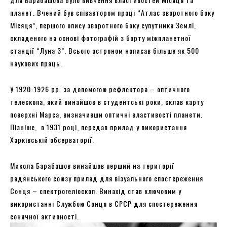
планет. Вчений був співавтором праці “Атлас зворотного боку
Місяця”, першого опису зворотного боку супутника Землі,
складеного на основі фотографій з борту міжпланетної
станції “Луна 3”. Всього астроном написав більше як 500
наукових праць.
У 1920-1926 рр. за допомогою рефлектора – оптичного
телескопа, який винайшов в студентські роки, склав карту
поверхні Марса, визначивши оптичні властивості планети.
Пізніше, в 1931 році, передав прилад у використання
Харківській обсерваторії.
Микола Барабашов винайшов перший на території
радянського союзу прилад для візуального спостереження
Сонця – спектрогеліоскоп. Винахід став ключовим у
використанні Службою Сонця в СРСР для спостереження
сонячної активності.