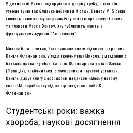
У дитинстві Миколі подарували підзорну трубу, з якої він
уперше зумів так близько побачити Місяць, Венеру. У 15 років
хлопець пише першу астрономічну статтю про сонячні плями
та планети Марс і Венеру, яку публікують навіть у
французькому журналі “Астрономія”.
Микола багато читав, його вражали книги відомого астронома
Каміля Фламмаріона. У підлітковому віці Микола, відвідавши з
батьком приватну обсерваторію Фламмаріона у місті Жювізі
(Франція), знайомиться із засновником наукової установи.
Каміль дарує книгу з особистим надписом «Моєму новому
колезі М. Барабашову від співгромадянина неба К.
Фламмаріон».
Студентські роки: важка
хвороба; наукові досягнення