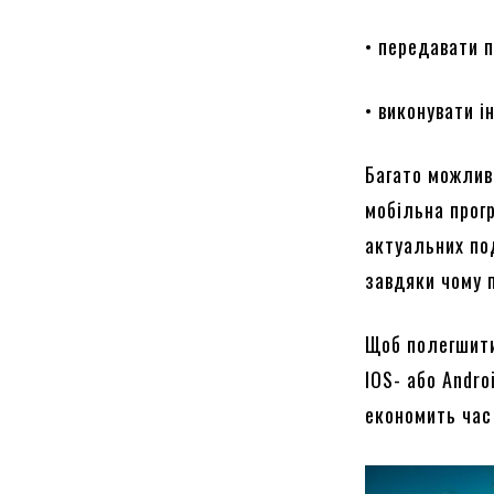
• передавати 
• виконувати і
Багато можлив
мобільна прогр
актуальних под
завдяки чому 
Щоб полегшити
IOS- або Andro
економить час