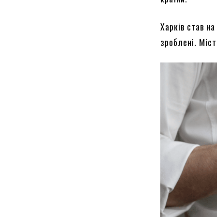
Харків став н
зроблені. Міс