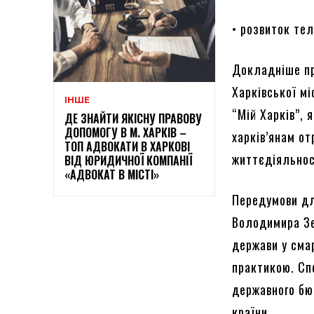
• розвиток тел
Докладніше пр
Харківської мі
ІНШЕ
“Мій Харків”, 
ДЕ ЗНАЙТИ ЯКІСНУ ПРАВОВУ
ДОПОМОГУ В М. ХАРКІВ –
харків’янам о
ТОП АДВОКАТИ В ХАРКОВІ
життєдіяльнос
ВІД ЮРИДИЧНОЇ КОМПАНІЇ
«АДВОКАТ В МІСТІ»
Передумови дл
Володимира Зе
держави у сма
практикою. Сп
державного бю
країни.