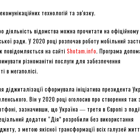
екомунікаційних технологій та зв’язку.
о діяльність відомства можна прочитати на офіційному 
ської ради. У 2020 році розпочав роботу мобільний заст
як повідомляється на сайті
Shotam.info
. Програма допом
тримувати різноманітні послуги для забезпечення
ті в мегаполісі.
я діджиталізації сформувала ініціатива президента Ук
ленського. Він у 2020 році оголосив про створення так 
ртфоні, зазначивши, що Україна ― третя в Європі з под
еціальний додаток “Дія” розробили без використання
джету, з метою якісної трансформації всіх галузей жит