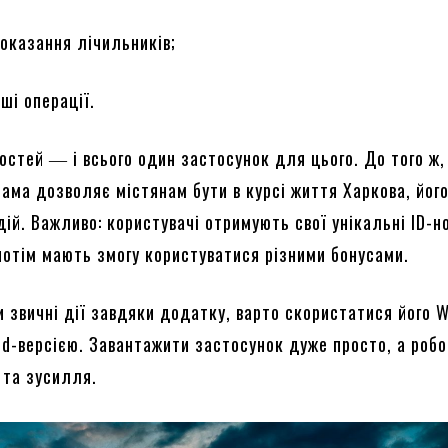
показання лічильників;
нші операції.
остей ― і всього один застосунок для цього. До того ж,
ама дозволяє містянам бути в курсі життя Харкова, йог
ій. Важливо: користувачі отримують свої унікальні ID-н
потім мають змогу користуватися різними бонусами.
 звичні дії завдяки додатку, варто скористатися його W
id-версією. Завантажити застосунок дуже просто, а робо
 та зусилля.