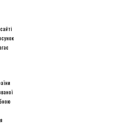
сайті
осунок
агає
раїни
званої
ібною
тя