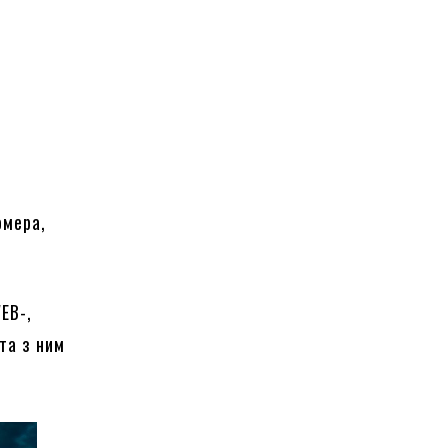
о
омера,
EB-,
та з ним