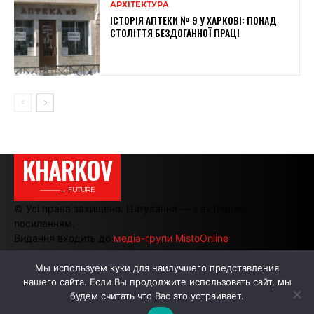
АРХІТЕКТУРА
ІСТОРІЯ АПТЕКИ № 9 У ХАРКОВІ: ПОНАД
СТОЛІТТЯ БЕЗДОГАННОЇ ПРАЦІ
KHARKOV
———→ FUTURE
© Усі права захищено. Цитування — з активним
посиланням.
Видання входить до
медіа-групи MistoOnline
Мы используем куки для наилучшего представления
нашего сайта. Если Вы продолжите использовать сайт, мы
АВТОРИ
РЕКЛАМА НА САЙТІ
будем считать что Вас это устраивает.