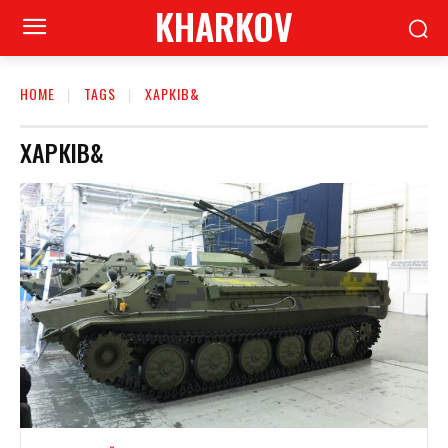
KHARKOV
HOME
TAGS
ХАРКІВ&
ХАРКІВ&