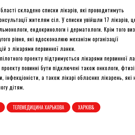
області складено списки лікарів, які проводитимуть
нсультації жителям сіл. У списки увійшли 17 лікарів, ц
льмонологи, ендокринологи і дерматологи. Крім того ви
угого рівня, які вдосконалюю механізм організації
ій з лікарями первинної ланки.
пілотного проекту підтримується лікарями первинної ла
 проекту повинні бути підключені також онкологи, фтизі
ги, інфекціоністи, а також лікарі обласних лікарень, які
огу дітям.
ТЕЛЕМЕДИЦИНА ХАРЬКОВА
ХАРКІВ&