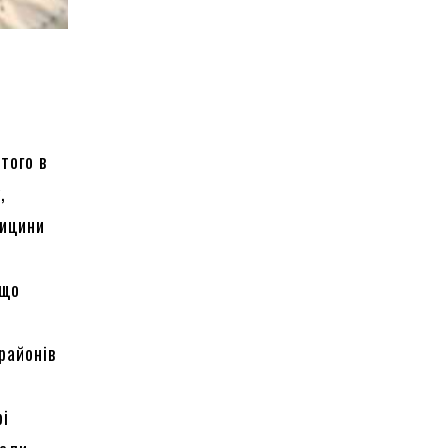
того в
,
дицини
 що
районів
рі