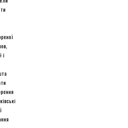
вели
ати
ореної
нов,
 і
шта
ати
орення
ківські
ї
ання