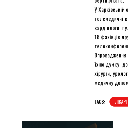
сертифіката.
У Харківській 
телемедичні ко
кардіологи, пу
18 фахівців др
телеконференц
Впровадження 
їхню думку, до
хірурги, уроло
медичну допом
TAGS:
ЛІКАРІ