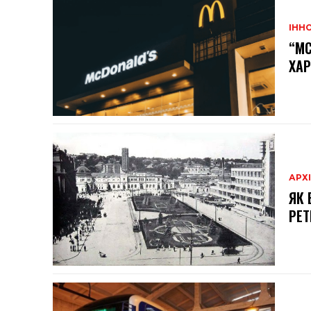
ІННО
“MC
ХАР
АРХ
ЯК 
РЕТ