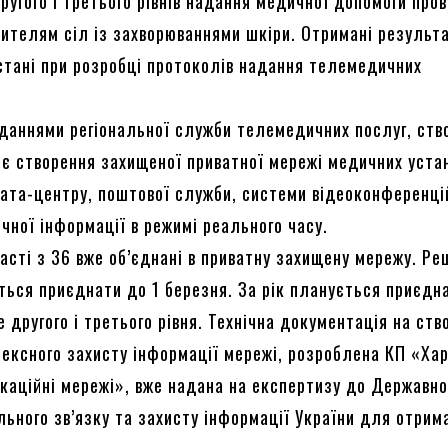
ругого і третього рівнів надання медичної допомоги про
жителям сіл із захворюваннями шкіри. Отримані результ
стані при розробці протоколів надання телемедичних
даннями регіональної служби телемедичних послуг, ств
 є створення захищеної приватної мережі медичних уста
дата-центру, поштової служби, системи відеоконференцій
чної інформації в режимі реального часу.
сті з 36 вже об’єднані в приватну захищену мережу. Ре
ться приєднати до 1 березня. За рік планується приєдн
 другого і третього рівня. Технічна документація на ств
ексного захисту інформації мережі, розроблена КП «Хар
ікаційні мережі», вже надана на експертизу до Державно
льного зв’язку та захисту інформації України для отрим