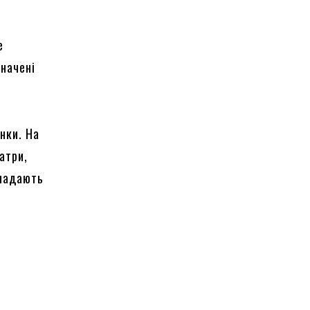
е
значені
нки. На
атри,
 надають