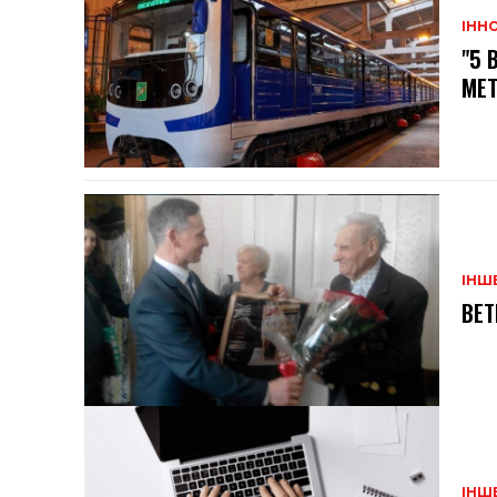
ІННО
"5 
МЕТ
ІНШ
ВЕТ
ІНШ