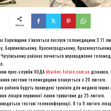
Share
ах Харківщини з’являться послуги телемедицини.З 11 лю
у, Барвінківському, Красноградському, Краснокутському
і Чугуївському районах почнеться впровадження телеме
л.
нням прес-служби ХОДА
kharkov-future.com.ua
дізнався,
вання системи телемедицини планується з 20 лютого.
их районів будуть проведені тренінги для медиків інших 
ання лікарів первинної ланки триватиме до 25 лютого.
оводяться тестові телеконференції. 8 та 9 лютого ліка