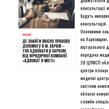
дерматологи д
консультації 
будуть викори
консультацій.
Основними зав
ІНШЕ
на Харківщині,
ДЕ ЗНАЙТИ ЯКІСНУ ПРАВОВУ
ДОПОМОГУ В М. ХАРКІВ –
віртуального 
ТОП АДВОКАТИ В ХАРКОВІ
передача меди
ВІД ЮРИДИЧНОЇ КОМПАНІЇ
«АДВОКАТ В МІСТІ»
28 ЦПМСП обла
центри планує
медичні центре
системи компл
обласні комун
служби спеціа