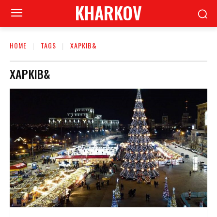
KHARKOV
HOME
TAGS
ХАРКІВ&
ХАРКІВ&