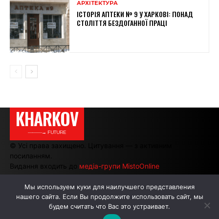
АРХІТЕКТУРА
ІСТОРІЯ АПТЕКИ № 9 У ХАРКОВІ: ПОНАД
СТОЛІТТЯ БЕЗДОГАННОЇ ПРАЦІ
KHARKOV
———→ FUTURE
© Усі права захищено. Цитування — з активним
посиланням.
Видання входить до
медіа-групи MistoOnline
Мы используем куки для наилучшего представления
нашего сайта. Если Вы продолжите использовать сайт, мы
АВТОРИ
РЕКЛАМА НА САЙТІ
будем считать что Вас это устраивает.