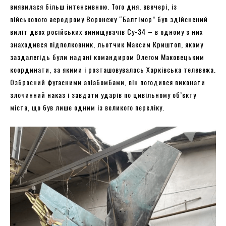
виявилася більш інтенсивною. Того дня, ввечері, із
військового аеродрому Воронежу “Балтімор” був здійснений
виліт двох російських винищувачів Су-34 – в одному з них
знаходився підполковник, льотчик Максим Криштоп, якому
заздалегідь були надані командиром Олегом Маковецьким
координати, за якими і розташовувалась Харківська телевежа.
Озброєний фугасними авіабомбами, він погодився виконати
злочинний наказ і завдати ударів по цивільному об’єкту
міста, що був лише одним із великого переліку.