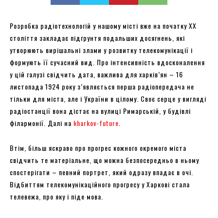
Розробка радіотехнологій у нашому місті вже на початку ХХ
століття закладає підґрунтя подальших досягнень, які
утворюють вирішальні злами у розвитку телекомунікації і
формують її сучасний вид. Про інтенсивність вдосконалення
у цій галузі свідчить дата, важлива для харків’ян – 16
листопада 1924 року з’являється перша радіопередача не
тільки для міста, але і України в цілому. Своє серце у вигляді
радіостанції вона дістає на вулиці Римарській, у будівлі
філармонії. Далі на
kharkov-future
.
Втім, більш яскраво про прогрес кожного окремого міста
свідчить те матеріальне, що можна безпосередньо в ньому
спостерігати – певний портрет, який одразу впадає в очі.
Відбиттям телекомунікаційного прогресу у Харкові стала
телевежа, про яку і піде мова.