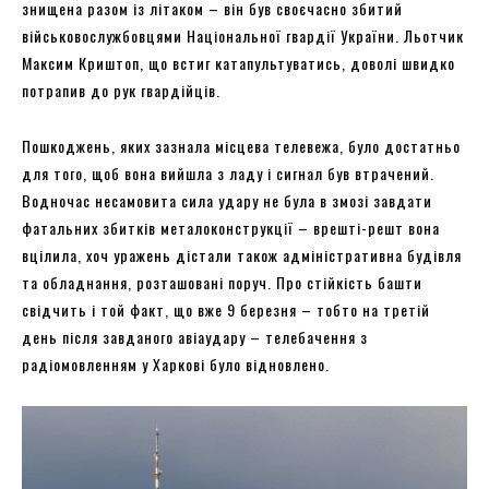
знищена разом із літаком – він був своєчасно збитий
військовослужбовцями Національної гвардії України. Льотчик
Максим Криштоп, що встиг катапультуватись, доволі швидко
потрапив до рук гвардійців.
Пошкоджень, яких зазнала місцева телевежа, було достатньо
для того, щоб вона вийшла з ладу і сигнал був втрачений.
Водночас несамовита сила удару не була в змозі завдати
фатальних збитків металоконструкції – врешті-решт вона
вцілила, хоч уражень дістали також адміністративна будівля
та обладнання, розташовані поруч. Про стійкість башти
свідчить і той факт, що вже 9 березня – тобто на третій
день після завданого авіаудару – телебачення з
радіомовленням у Харкові було відновлено.