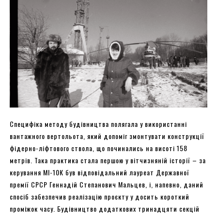
Специфіка методу будівництва полягала у використанні
вантажного вертольота, який допоміг змонтувати конструкції
фідерно-ліфтового ствола, що починались на висоті 158
метрів. Така практика стала першою у вітчизняній історії – за
керування МІ-10К був відповідальний лауреат Державної
премії СРСР Геннадій Степанович Мальцев, і, напевно, даний
спосіб забезпечив реалізацію проєкту у досить короткий
проміжок часу. Будівництво додаткових тринадцяти секцій