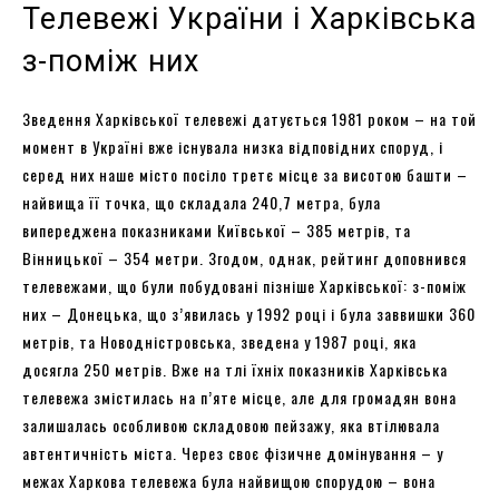
Телевежі України і Харківська
з-поміж них
Зведення Харківської телевежі датується 1981 роком – на той
момент в Україні вже існувала низка відповідних споруд, і
серед них наше місто посіло третє місце за висотою башти –
найвища її точка, що складала 240,7 метра, була
випереджена показниками Київської – 385 метрів, та
Вінницької – 354 метри. Згодом, однак, рейтинг доповнився
телевежами, що були побудовані пізніше Харківської: з-поміж
них – Донецька, що з’явилась у 1992 році і була заввишки 360
метрів, та Новодністровська, зведена у 1987 році, яка
досягла 250 метрів. Вже на тлі їхніх показників Харківська
телевежа змістилась на п’яте місце, але для громадян вона
залишалась особливою складовою пейзажу, яка втілювала
автентичність міста. Через своє фізичне домінування – у
межах Харкова телевежа була найвищою спорудою – вона