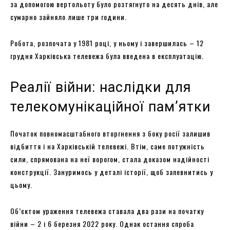
за допомогою вертольоту було розтягнуто на десять днів, але
сумарно зайняло лише три години.
Робота, розпочата у 1981 році, у ньому і завершилась – 12
грудня Харківська телевежа була введена в експлуатацію.
Реалії війни: наслідки для
телекомунікаційної пам’ятки
Початок повномасштабного вторгнення з боку росії залишив
відбиття і на Харківській телевежі. Втім, саме потужність
сили, спрямована на неї ворогом, стала доказом надійності
конструкції. Зануримось у деталі історії, щоб запевнитись у
цьому.
Об’єктом ураження телевежа ставала два рази на початку
війни – 2 і 6 березня 2022 року. Однак остання спроба