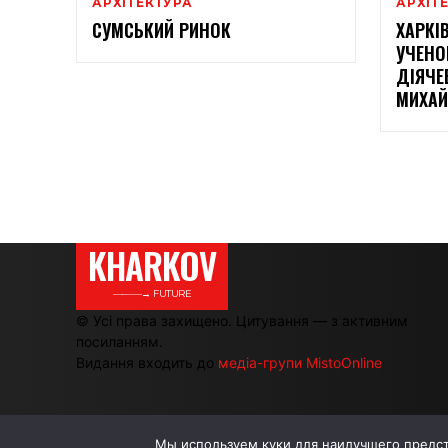
АРХІТЕКТУРА
АРХІТ
CУМСЬКИЙ РИНОК
ХАРКІ
УЧЕНО
ДІЯЧЕВ
МИХАЙ
KHARKOV
———→ FUTURE
© Усі права захищено. Цитування — з активним
посиланням.
Видання входить до
медіа-групи MistoOnline
Мы используем куки для наилучшего предста