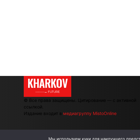
KHARKOV
———→ FUTURE
© Все права защищены. Цитирование — с активной
ссылкой.
Издание входит в
медиагруппу MistoOnline
Мы используем куки для наилучшего предста