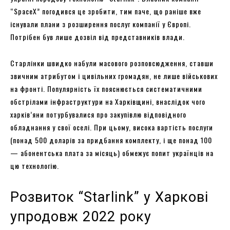
“SpaceX” погодився це зробити, тим паче, що раніше вже
існували плани з розширення послуг компанії у Європі.
Потрібен був лише дозвіл від представників влади.
Старлінки швидко набули масового розповсюдження, ставши
звичним атрибутом і цивільних громадян, не лише військових
на фронті. Популярність їх пояснюється систематичними
обстрілами інфраструктури на Харківщині, внаслідок чого
харків’яни потурбувалися про закупівлю відповідного
обладнання у свої оселі. При цьому, висока вартість послуги
(понад 500 доларів за придбання комплекту, і ще понад 100
— абонентська плата за місяць) обмежує попит українців на
цю технологію.
Розвиток “Starlink” у Харкові
упродовж 2022 року