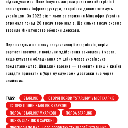
підвищуватися. Поки існують загрози ракетних обстрілів і
пошкодження інфраструктури, старлінки допомагатимуть
українцям. За 2022 рік тільки за сприяння Мінцифри Україна
отримала понад 20 тисяч терміналів. Ще кілька тисяч окремо
ввозило Міністерство оборони держави.
Перешкодами на шляху популяризації старлінків, окрім
вартості послуги, є повільне здійснення замовлень і черги,
якщо купувати обладнання офіційно через українське
представництво. Швидкий варіант ― замовити в іншій країні
і звідти привезти в Україну службами доставки або через
знайомих.
TAGS:
STARLINK
ІСТОРІЯ ПОЯВИ “STARLINK” У МІСТІ ХАРКІВ
ІСТОРІЯ ПОЯВИ STARLINK В ХАРКОВІ
ПОЯВА “STARLINK” У ХАРКОВІ
ПОЯВА STARLINK
ПОЯВА STARLINK В ХАРКОВІ
ПРОГНОЗИ ПОДАЛЬШОГО РОЗВИТКУ ТЕХНОЛОГІЇ “STARLINK”