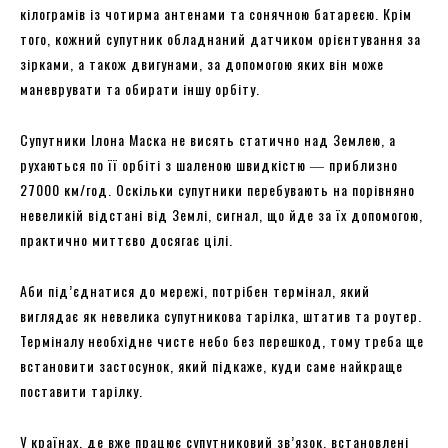
кілограмів із чотирма антенами та сонячною батареєю. Крім
того, кожний супутник обладнаний датчиком орієнтування за
зірками, а також двигунами, за допомогою яких він може
маневрувати та обирати іншу орбіту.
Супутники Ілона Маска не висять статично над Землею, а
рухаються по її орбіті з шаленою швидкістю ― приблизно
27000 км/год. Оскільки супутники перебувають на порівняно
невеликій відстані від Землі, сигнал, що йде за їх допомогою,
практично миттєво досягає цілі.
Аби під’єднатися до мережі, потрібен термінал, який
виглядає як невелика супутникова тарілка, штатив та роутер.
Терміналу необхідне чисте небо без перешкод, тому треба ще
встановити застосунок, який підкаже, куди саме найкраще
поставити тарілку.
У країнах, де вже працює супутниковий зв’язок, встановлені