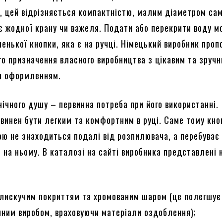
, цей відрізняється компактністю, малим діаметром сам
ає жодної крану чи важеля. Подати або перекрити воду м
енької кнопки, яка є на ручці. Німецький виробник проп
ого призначення власного виробництва з цікавим та зруч
м оформленням.
єнічного душу – первинна потреба при його використанні.
винен бути легким та комфортним в руці. Саме тому кно
ою не знаходиться подалі від розпилювача, а перебуває
 на ньому. В каталозі на сайті виробника представлені 
блискучим покриттям та хромованим шаром (це полегшує
чним виробом, враховуючи матеріали оздоблення);