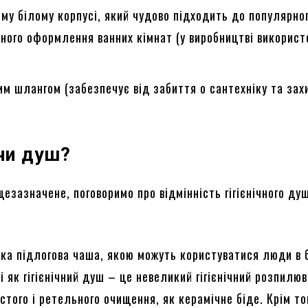
ому білому корпусі, який чудово підходить до популярног
ного оформлення ванних кімнат (у виробництві використ
им шлангом (забезпечує від забиття о сантехніку та зах
 чи душ?
езазначене, поговоримо про відмінність гігієнічного душ
ика підлогова чаша, якою можуть користуватися люди в 
ді як гігієнічний душ – це невеликий гігієнічний розпилюв
стого і ретельного очищення, як керамічне біде. Крім то