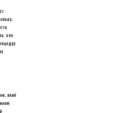
ет
ленька,
осто
ма, але
процедур
му
ни, який
анням
ий