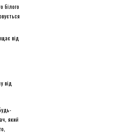
о білого
овується
ищає від
у від
будь-
ач, який
го,