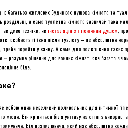
д, в багатьох житлових будинках душова кімната та туал
ь роздільні, а сама туалетна кімната зазвичай така ма
 так диво техніки, як
інсталяція з гігієнічним душем
, пр
оте, особиста гігієна після туалету – це абсолютна нор
и, треба перейти у ванну. А саме для полегшення таких 
e – розумне рішення для ванних кімнат, яке багато в чо
вноцінне біде.
аке?
яє собою один невеликий поливальник для інтимної гігіє
то місця. Він кріпиться біля унітазу на стіні з використ
утримувача. Від розпилювача, який має абсолютно кожн