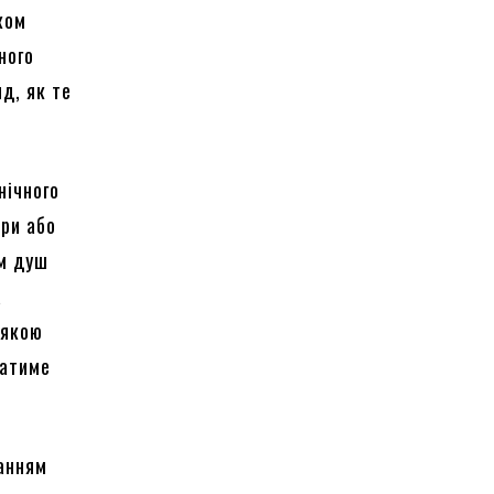
ком
ного
д, як те
нічного
ари або
ам душ
а
 якою
ватиме
ланням