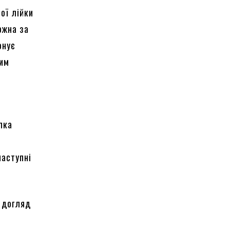
ої лійки
ожна за
онує
ним
пка
наступні
 догляд