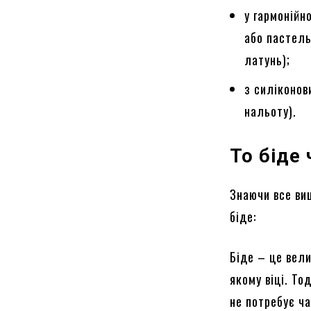
у гармонійн
або пастель
латунь);
з силіконов
нальоту).
То біде
Знаючи все вищ
біде:
Біде – це вел
якому віці. То
не потребує ча