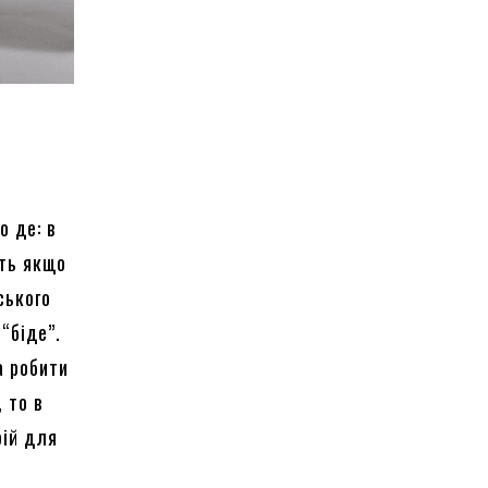
о де: в
іть якщо
ського
“біде”.
а робити
 то в
рій для