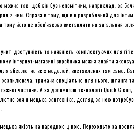
о можна так, щоб він був непомітним, наприклад, за бач
оряд з ним. Справа в тому, що він розроблений для інтим
а тому його не обов’язково виставляти на загальний огля
пункт: доступність та наявність комплектуючих для гігіє
йному інтернет-магазині виробника можна знайти аксесу
для абсолютно всіх моделей, виставлених там само. С
 розпилювача, тримача спеціально для нього, шланга т
тажної частини. А за допомогою технології Quick Clean,
лютно вся німецька сантехніка, догляд за нею потребу
ь.
імецька якість за народною ціною. Переходьте за поси