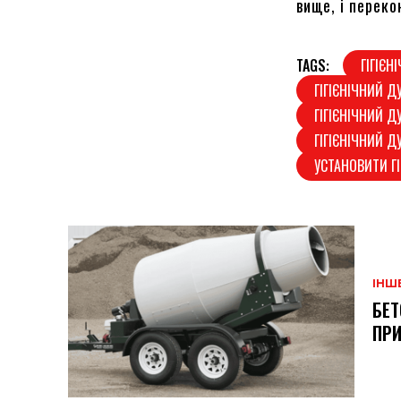
вище, і переко
TAGS:
ГІГІЄН
ГІГІЄНІЧНИЙ 
ГІГІЄНІЧНИЙ Д
ГІГІЄНІЧНИЙ 
УСТАНОВИТИ Г
ІНШ
БЕТ
ПРИ