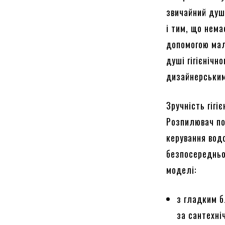
звичайний душ
і тим, що нем
допомогою мал
душі гігієнічн
дизайнерськи
Зручність гігі
Розпилювач по
керування вод
безпосередньо
моделі:
з гладким 
за сантехні