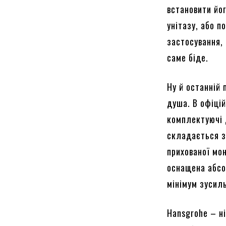
встановити йог
унітазу, або п
застосування, 
саме біде.
Ну й останній 
душа. В офіці
комплектуючі 
складається з
прихованої мон
оснащена абсо
мінімум зусил
Hansgrohe – н