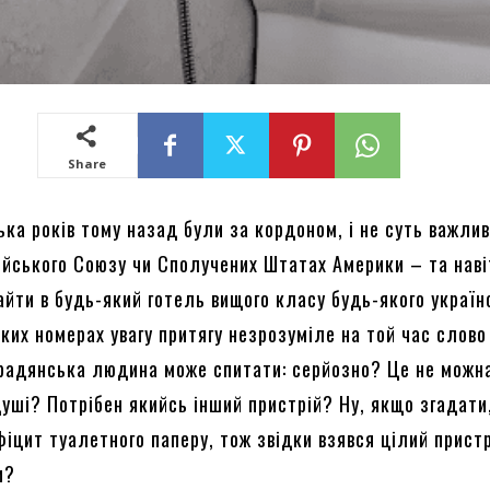
Share
ка років тому назад були за кордоном, і не суть важлив
ейського Союзу чи Сполучених Штатах Америки – та нав
айти в будь-який готель вищого класу будь-якого україн
яких номерах увагу притягу незрозуміле на той час слово 
радянська людина може спитати: серйозно? Це не можн
уші? Потрібен якийсь інший пристрій? Ну, якщо згадати,
фіцит туалетного паперу, тож звідки взявся цілий прист
и?