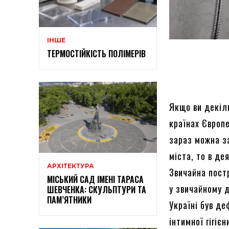
ІНШЕ
ТЕРМОСТІЙКІСТЬ ПОЛІМЕРІВ
Якщо ви декіль
країнах Європ
зараз можна з
міста, то в де
АРХІТЕКТУРА
Звичайна пост
МІСЬКИЙ САД ІМЕНІ ТАРАСА
у звичайному д
ШЕВЧЕНКА: СКУЛЬПТУРИ ТА
ПАМ’ЯТНИКИ
Україні був де
інтимної гігієн