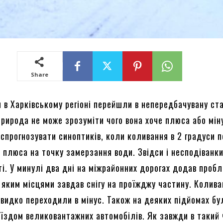
Share
и в Харківському регіоні перейшли в непередбачувану ст
природа не може зрозуміти чого вона хоче плюса або мін
спрогнозувати синоптиків, коли коливання в 2 градуси 
 плюса на точку замерзання води. Звідси і несподіванки
ті. У минулі два дні на міжрайонних дорогах додав проб
 яким місцями завдав снігу на проїжджу частину. Колив
видко переходили в мінус. Також на деяких підйомах бу
аїздом великовантажних автомобілів. Як завжди в такий