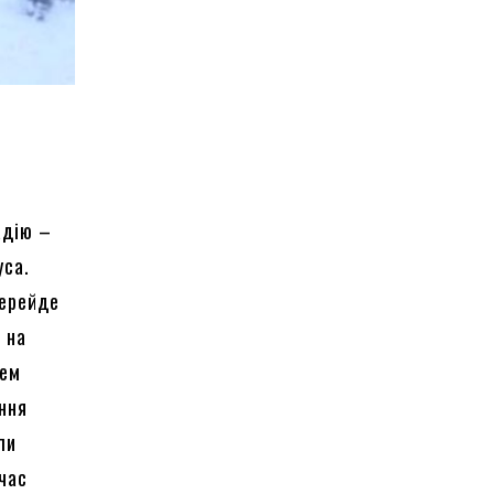
адію –
уса.
перейде
 на
лем
ання
ли
 час