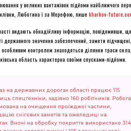
оювання у великих вантажівок підйоми найближчого пер
тилівки, Люботина і за Мерефою, пише
kharkov-future.co
асті видають обнадійливу інформацію, повідомивши, що
ті державного значення забезпечений, замети підчищені
д особливим контролем знаходяться ділянки траси скла
ківська область характерна своїми спусками-підйоми.
аз на державних дорогах області працює 115
ць спецтехніки, задіяно 160 робітників. Робота
мована на очищення проїжджої частини,
дацію снігових заметів та ожеледиці на
гах. Вночі на обробку покриття використано 314