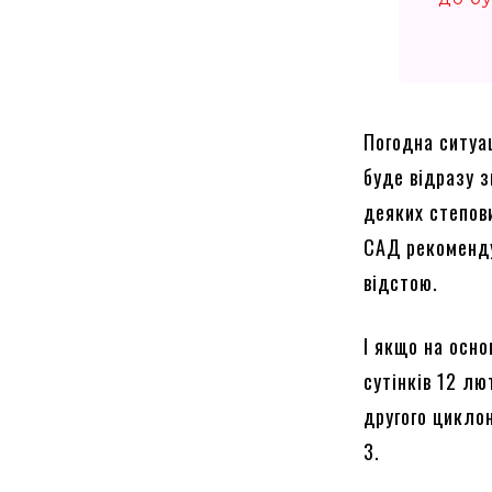
Погодна ситуа
буде відразу з
деяких степов
САД рекоменду
відстою.
І якщо на осно
сутінків 12 лю
другого циклон
3.