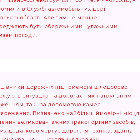
м піщано-солевої суміші і 105 т технічної солі», –
домили в Службі автомобільних доріг
вської області. Але тим не менше
реджають бути обережними і уважними
изам погоди.
цівники дорожніх підприємств цілодобово
тежують ситуацію на дорогах – як патрульним
еженням, так і за допомогою камер
тереження. Визначено найбільш ймовірні місця
чення великовантажних транспортних засобів,
ких додатково чергує дорожня техніка, здатна
уксирування», – кажуть шляховики.