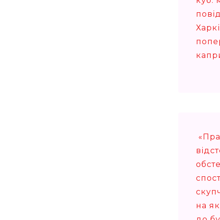
куб. 
пові
Харкі
попе
капр
«Пра
відс
обст
спос
скуп
на я
до б