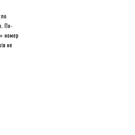
уло
. По-
й» номер
ків не