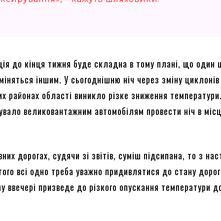
ція до кінця тижня буде складна в тому плані, що один 
міняться іншим. У сьогоднішню ніч через зміну циклонів
их районах області виникло різке зниження температури
вало великовантажним автомобілям провести ніч в міс
вних дорогах, судячи зі звітів, суміш підсипана, то з на
того всі одно треба уважно придивлятися до стану дорог
у ввечері призведе до різкого опускання температури д