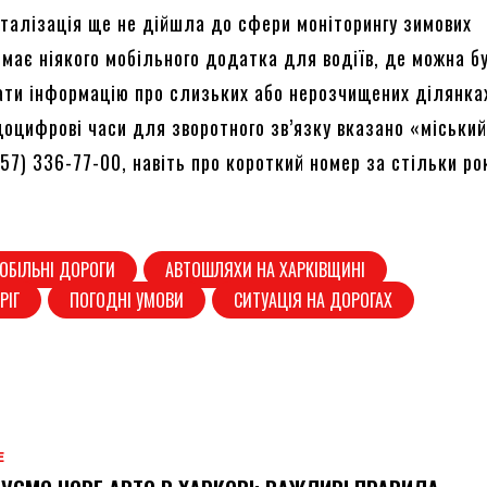
талізація ще не дійшла до сфери моніторингу зимових
емає ніякого мобільного додатка для водіїв, де можна б
ти інформацію про слизьких або нерозчищених ділянках
 доцифрові часи для зворотного зв’язку вказано «міськи
57) 336-77-00, навіть про короткий номер за стільки ро
ОБІЛЬНІ ДОРОГИ
АВТОШЛЯХИ НА ХАРКІВЩИНІ
РІГ
ПОГОДНІ УМОВИ
СИТУАЦІЯ НА ДОРОГАХ
Е