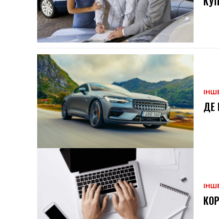
КУП
ІНШ
ДЕ 
ІНШ
КОР