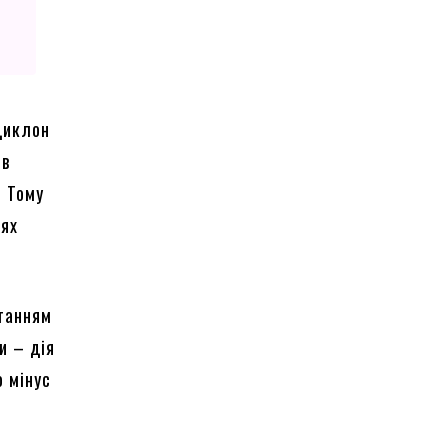
циклон
 в
. Тому
цях
станням
и – дія
о мінус