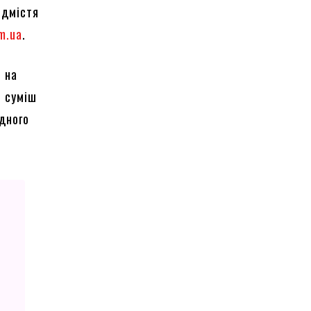
едмістя
m.ua
.
 на
, суміш
дного