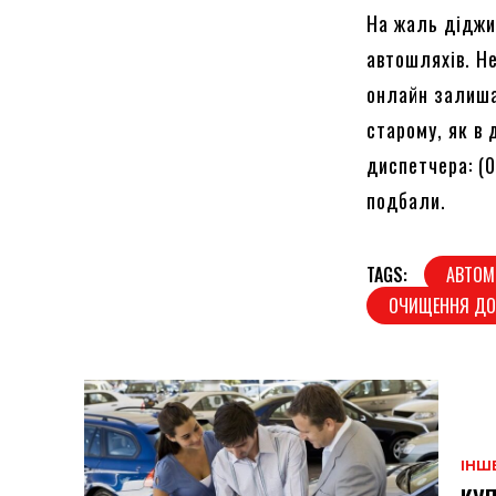
На жаль діджи
автошляхів. Н
онлайн залиша
старому, як в
диспетчера: (0
подбали.
TAGS:
АВТОМ
ОЧИЩЕННЯ ДО
ІНШ