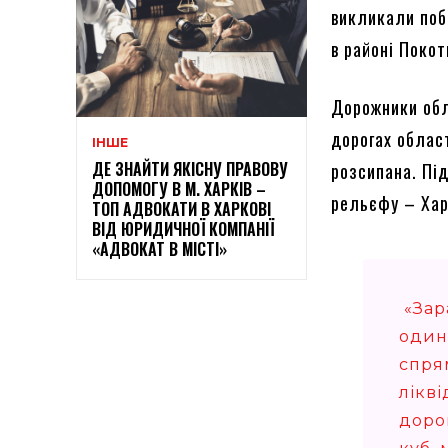
викликали поб
в районі Поко
Дорожники обл
дорогах облас
ІНШЕ
ДЕ ЗНАЙТИ ЯКІСНУ ПРАВОВУ
розсипана. Пі
ДОПОМОГУ В М. ХАРКІВ –
рельєфу – Хар
ТОП АДВОКАТИ В ХАРКОВІ
ВІД ЮРИДИЧНОЇ КОМПАНІЇ
«АДВОКАТ В МІСТІ»
«Зар
одини
спря
лікві
доро