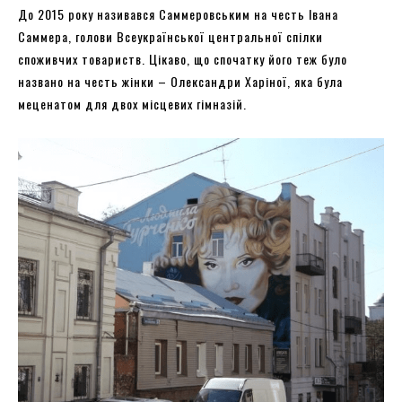
До 2015 року називався Саммеровським на честь Івана
Саммера, голови Всеукраїнської центральної спілки
споживчих товариств. Цікаво, що спочатку його теж було
названо на честь жінки – Олександри Харіної, яка була
меценатом для двох місцевих гімназій.