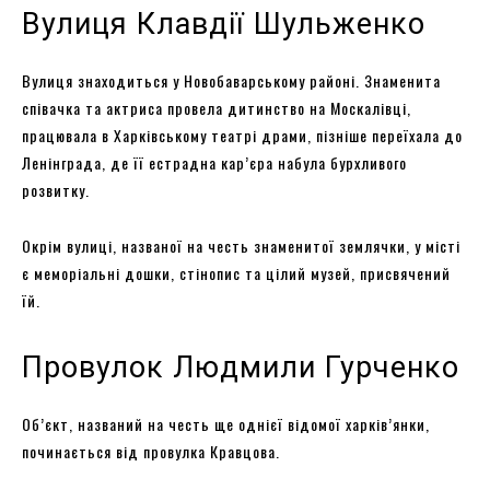
Вулиця Клавдії Шульженко
Вулиця знаходиться у Новобаварському районі. Знаменита
співачка та актриса провела дитинство на Москалівці,
працювала в Харківському театрі драми, пізніше переїхала до
Ленінграда, де її естрадна кар’єра набула бурхливого
розвитку.
Окрім вулиці, названої на честь знаменитої землячки, у місті
є меморіальні дошки, стінопис та цілий музей, присвячений
їй.
Провулок Людмили Гурченко
Об’єкт, названий на честь ще однієї відомої харків’янки,
починається від провулка Кравцова.