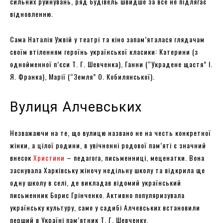
сильних руйнувань, ряд будівель швидше за все не підлягає
відновленню.
Сама Наталія Ужвій у театрі та кіно запам’яталася глядачам
своїм втіленням героїнь української класики: Катерини (з
однойменної п’єси Т. Г. Шевченка), Ганни (“Украдене щастя” І.
Я. Франка), Марії (“Земля” О. Кобилянської).
Вулиця Алчевських
Незважаючи на те, що вулицю названо не на честь конкретної
жінки, а цілої родини, в увічненні родової пам’яті є значний
внесок
Христини
– педагога, письменниці, меценатки. Вона
заснувала Харківську жіночу недільну школу та відкрила ще
одну школу в селі, де викладав відомий український
письменник Борис Грінченко. Активно популяризувала
українську культуру, саме у садибі Алчевських встановили
перший в Україні пам’ятник Т. Г. Шевченку.