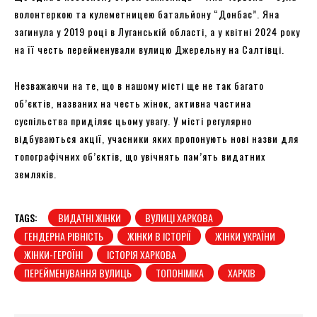
волонтеркою та кулеметницею батальйону “Донбас”. Яна
загинула у 2019 році в Луганській області, а у квітні 2024 року
на її честь перейменували вулицю Джерельну на Салтівці.
Незважаючи на те, що в нашому місті ще не так багато
об’єктів, названих на честь жінок, активна частина
суспільства приділяє цьому увагу. У місті регулярно
відбуваються акції, учасники яких пропонують нові назви для
топографічних об’єктів, що увічнять пам’ять видатних
земляків.
TAGS:
ВИДАТНІ ЖІНКИ
ВУЛИЦІ ХАРКОВА
ГЕНДЕРНА РІВНІСТЬ
ЖІНКИ В ІСТОРІЇ
ЖІНКИ УКРАЇНИ
ЖІНКИ-ГЕРОЇНІ
ІСТОРІЯ ХАРКОВА
ПЕРЕЙМЕНУВАННЯ ВУЛИЦЬ
ТОПОНІМІКА
ХАРКІВ