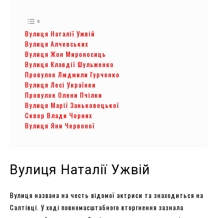
Вулиця Наталії Ужвій
Вулиця Алчевських
Вулиця Жон Мироносиць
Вулиця Клавдії Шульженко
Провулок Людмили Гурченко
Вулиця Лесі Українки
Провулок Олени Пчілки
Вулиця Марії Заньковецької
Сквер Влади Чорних
Вулиця Яни Червоної
Вулиця Наталії Ужвій
Вулиця названа на честь відомої актриси та знаходиться на
Салтівці. У ході повномасштабного вторгнення зазнала