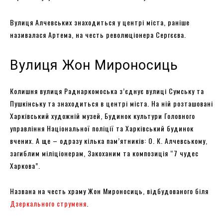
Вулиця Алчевських знаходиться у центрі міста, раніше
називалася Артема, на честь революціонера Сергєєва.
Вулиця Жон Мироносиць
Колишня вулиця Раднаркомоська з’єднує вулиці Сумську та
Пушкінську та знаходиться в центрі міста. На ній розташовані
Харківський художній музей, Будинок культури Головного
управління Національної поліції та Харківський будинок
вчених. А ще – одразу кілька пам’ятників: О. К. Алчевському,
загиблим міліціонерам, Закоханим та композиція “7 чудес
Харкова”.
Названа на честь храму Жон Мироносиць, відбудованого біля
Дзеркального струменя
.