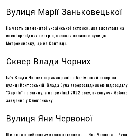
Вулиця Марії Заньковецької
На честь знаменитої української актриси, яка виступала на
сцені провідних театрів, назвали колишню вулицю
Мотронинську, що на Салтівці.
Сквер Влади Чорних
Ім’я Влади Чорних отримав раніше безіменний сквер на
вулиці Конторській. Влада була аеророзвідницею підрозділу
“Хартія” та загинула наприкінці 2022 року, виконуючи бойове
завдання у Слов’янську.
Вулиця Яни Червоної
Ще одна в небесному строю захисниць – Яна Червона – була