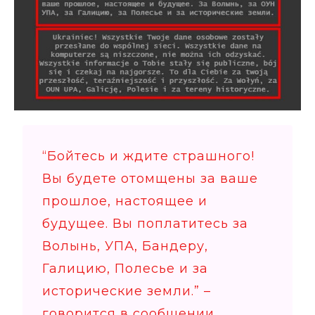
“Бойтесь и ждите страшного!
Вы будете отомщены за ваше
прошлое, настоящее и
будущее. Вы поплатитесь за
Волынь, УПА, Бандеру,
Галицию, Полесье и за
исторические земли.” –
говорится в сообщении.