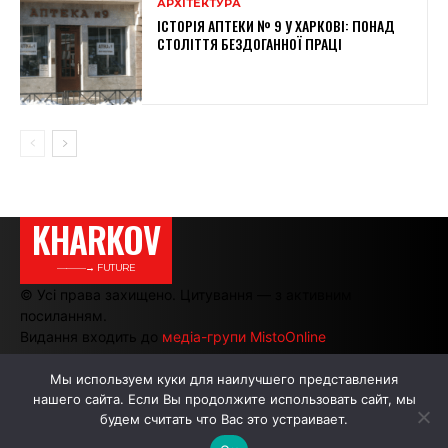
АРХІТЕКТУРА
ІСТОРІЯ АПТЕКИ № 9 У ХАРКОВІ: ПОНАД
СТОЛІТТЯ БЕЗДОГАННОЇ ПРАЦІ
KHARKOV
———→ FUTURE
© Усі права захищено. Цитування — з активним
посиланням.
Видання входить до
медіа-групи MistoOnline
Мы используем куки для наилучшего представления
нашего сайта. Если Вы продолжите использовать сайт, мы
АВТОРИ
РЕКЛАМА НА САЙТІ
будем считать что Вас это устраивает.