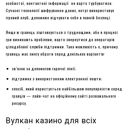
особистої, контактної інформації не варто турбуватися.
Сучасні технології шифрування даних, котрі використовує
ігровий клуб, допоможе відчувати себе в повній безпеці.
Якщо ж гравець зіштовхується з труднощами, або в процесі
гри виникають проблеми, варто звернутися до операторів
цілодобової служби підтримки. Така можливість є, причому
гравець має змогу обрати серед декількох варіантів:
зв’язок за допомогою гарячої лінії;
підтримка з використанням електронної пошти;
спосіб, який користується найбільшою популярністю серед
гравців — лайв-чат на офіційному сайті розважального
ресурсу.
Вулкан казино для всіх