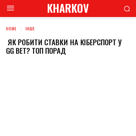
KHARKOV
HOME
ІНШЕ
ЯК РОБИТИ СТАВКИ НА КІБЕРСПОРТ У
GG BET? ТОП ПОРАД