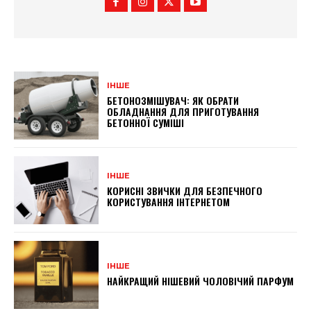
ІНШЕ
БЕТОНОЗМІШУВАЧ: ЯК ОБРАТИ
ОБЛАДНАННЯ ДЛЯ ПРИГОТУВАННЯ
БЕТОННОЇ СУМІШІ
ІНШЕ
КОРИСНІ ЗВИЧКИ ДЛЯ БЕЗПЕЧНОГО
КОРИСТУВАННЯ ІНТЕРНЕТОМ
ІНШЕ
НАЙКРАЩИЙ НІШЕВИЙ ЧОЛОВІЧИЙ ПАРФУМ