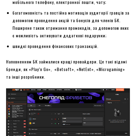
мобільного телефону, електронної пошти, чату;
багатомовність та постійна мотивація аудиторії гравців за
допомогою проведення акцій та бонусів для членів БК.
Поширене також отримання промокодів, за допомогою яких
є можливість активувати додаткові подарунки;
швидкі проведення фінансових транзакцій.
Наповненням БК займалися кращі провайдери. Це такі відомі
бренди, як «Play’n Go», «Betsoft», «NetEnt», «Microgaming»
та інші розробники.