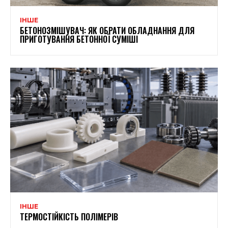
ІНШЕ
БЕТОНОЗМІШУВАЧ: ЯК ОБРАТИ ОБЛАДНАННЯ ДЛЯ
ПРИГОТУВАННЯ БЕТОННОЇ СУМІШІ
ІНШЕ
ТЕРМОСТІЙКІСТЬ ПОЛІМЕРІВ