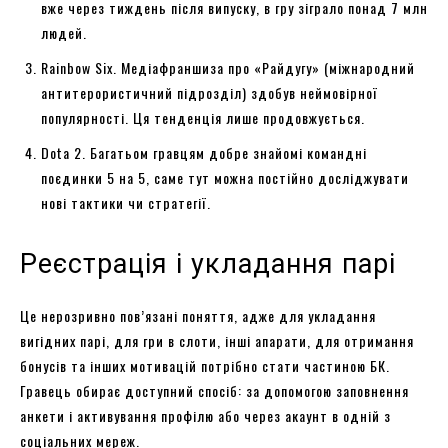
вже через тиждень після випуску, в гру зіграло понад 7 млн
людей.
Rainbow Six. Медіафраншиза про «Райдугу» (міжнародний
антитерористичний підрозділ) здобув неймовірної
популярності. Ця тенденція лише продовжується.
Dota 2. Багатьом гравцям добре знайомі командні
поєдинки 5 на 5, саме тут можна постійно досліджувати
нові тактики чи стратегії.
Реєстрація і укладання парі
Це нерозривно пов’язані поняття, адже для укладання
вигідних парі, для гри в слоти, інші апарати, для отримання
бонусів та інших мотивацій потрібно стати частиною БК.
Гравець обирає доступний спосіб: за допомогою заповнення
анкети і активування профілю або через акаунт в одній з
соціальних мереж.