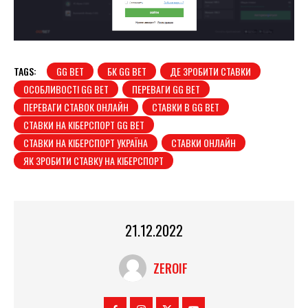
TAGS:
GG BET
БК GG BET
ДЕ ЗРОБИТИ СТАВКИ
ОСОБЛИВОСТІ GG BET
ПЕРЕВАГИ GG BET
ПЕРЕВАГИ СТАВОК ОНЛАЙН
СТАВКИ В GG BET
СТАВКИ НА КІБЕРСПОРТ GG BET
СТАВКИ НА КІБЕРСПОРТ УКРАЇНА
СТАВКИ ОНЛАЙН
ЯК ЗРОБИТИ СТАВКУ НА КІБЕРСПОРТ
21.12.2022
ZEROIF