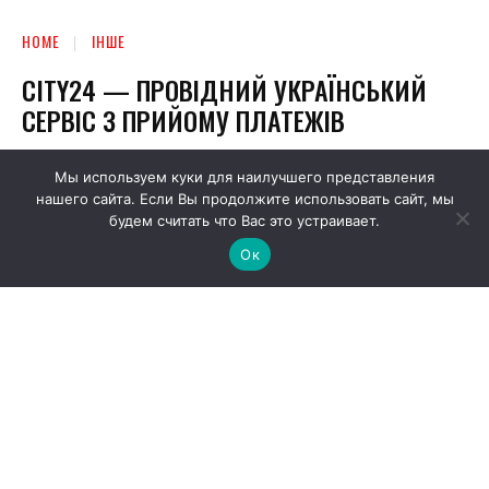
Мы используем куки для наилучшего представления
нашего сайта. Если Вы продолжите использовать сайт, мы
будем считать что Вас это устраивает.
Ок