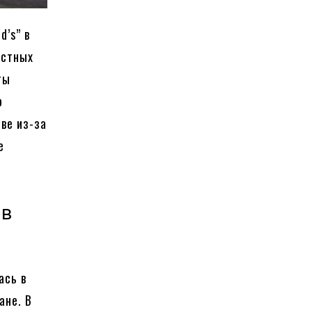
’s” в
естных
ты
о
ове из-за
е
 в
ась в
ане. В