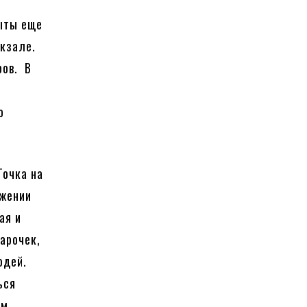
рыты еще
кзале.
ров. В
о
Точка на
яжении
ая и
арочек,
юдей.
ься
м.