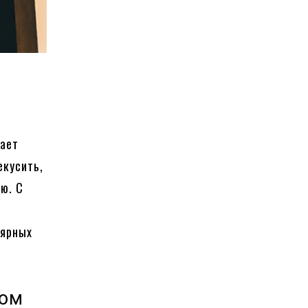
тает
екусить,
ню. С
лярных
дом