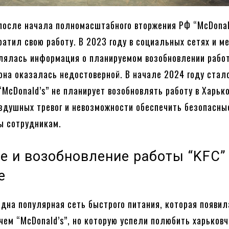
после начала полномасштабного вторжения РФ “McDonald
ратил свою работу. В 2023 году в социальных сетях и м
лялась информация о планируемом возобновлении рабо
она оказалась недостоверной. В начале 2024 году стал
“McDonald’s” не планирует возобновлять работу в Харьк
здушных тревог и невозможности обеспечить безопасны
ы сотрудникам.
е и возобновление работы “KFC”
е
дна популярная сеть быстрого питания, которая появил
 чем “McDonald’s”, но которую успели полюбить харьковч