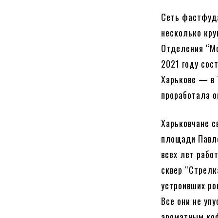
Сеть фастфуда
несколько кру
Отделения “Mc
2021 году сос
Харькове — в 
проработала о
Харьковчане с
площади Павло
всех лет рабо
сквер “Стрелк
устроивших ро
Все они не уп
ароматным ко