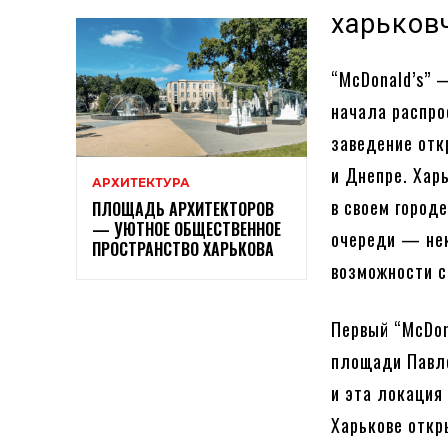
харьков
“McDonald’s” 
начала распро
заведение отк
и Днепре. Хар
АРХИТЕКТУРА
в своем город
ПЛОЩАДЬ АРХИТЕКТОРОВ
— УЮТНОЕ ОБЩЕСТВЕННОЕ
очереди — нек
ПРОСТРАНСТВО ХАРЬКОВА
возможности с
Первый “McDon
площади Павло
и эта локация
Харькове откр