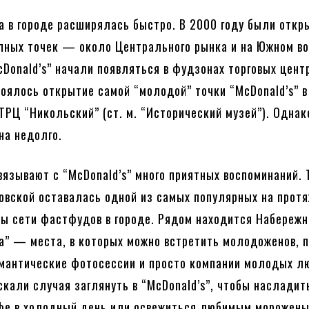
 в городе расширялась быстро. В 2000 году были отк
пных точек — около Центрального рынка и на Южном во
Donald’s” начали появляться в фудзонах торговых цент
тоялось открытие самой “молодой” точки “McDonald’s” в
ТРЦ “Никольский” (ст. м. “Исторический музей”). Однак
на недолго.
вязывают с “McDonald’s” много приятных воспоминаний. 
вской оставалась одной из самых популярных на прот
ты сети фастфудов в городе. Рядом находится Набережн
а” — места, в которых можно встретить молодоженов, п
мантические фотосессии и просто компании молодых л
ускали случая заглянуть в “McDonald’s”, чтобы насладит
фе в холодный день или освежиться любимым морожены