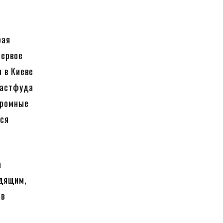
рая
первое
 в Киеве
фастфуда
громные
ься
а
одящим,
 в