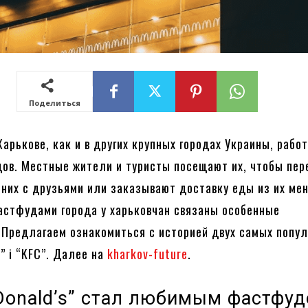
Поделиться
Харькове, как и в других крупных городах Украины, рабо
ов. Местные жители и туристы посещают их, чтобы пер
 них с друзьями или заказывают доставку еды из их ме
стфудами города у харьковчан связаны особенные
 Предлагаем ознакомиться с историей двух самых попу
” і “KFC”. Далее на
kharkov-future
.
Donald’s” стал любимым фастфу