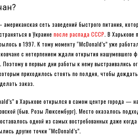
чан?
— американская сеть заведений быстрого питания, кото
страняться в Украине
после распада СССР
. В Харькове 
рылось в 1997. К тому моменту “McDonald’s” уже работал
ьковчане с нетерпением ждали открытия нашумевшего 
е. Поэтому в первые дни работы к нему выстраивались о
оторым приходилось стоять по полдня, чтобы дождат
делать заказ.
ald’s” в Харькове открылся в самом центре города — н
вской (быв. Розы Люксембург). Место оказалось подх
 оставалось одной из самых востребованных даже когда
ылись другие точки “McDonald’s”.