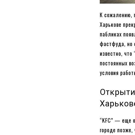
К сожалению, 
Харькове прек
пабликах появ
фастфуда, но 
известно, что 
постоянных во
условия работ
Открыти
Харьков
“KFC” — еще о
городе позже,