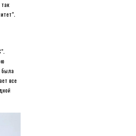
 так
ситет”.
”.
ою
а была
ает все
одной