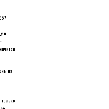
1957
у в
—
аничится
ены на
е только
ром