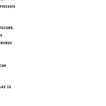
ического
лазами,
ко
я можно
 сам
ько за