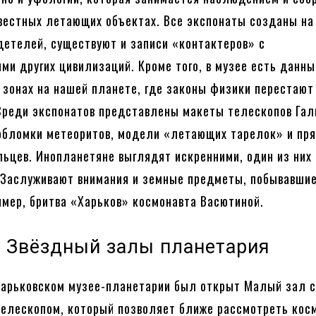
вестных летающих объектах. Все экспонаты созданы на
детелей, существуют и записи «контактеров» с
ми других цивилизаций. Кроме того, в музее есть данны
зонах на нашей планете, где законы физики перестают
Среди экспонатов представлены макеты телескопов Гал
обломки метеоритов, модели «летающих тарелок» и пр
ьцев. Инопланетяне выглядят искренними, один из них
 Заслуживают внимания и земные предметы, побывавшие
имер, бритва «Харьков» космонавта Васютиной.
 Звёздный залы планетария
 Харьковском музее-планетарии был открыт Малый зал 
елескопом, который позволяет ближе рассмотреть кос