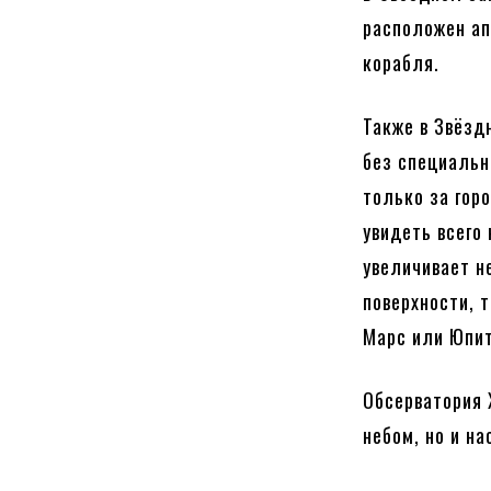
расположен ап
корабля.
Также в Звёзд
без специальн
только за гор
увидеть всего
увеличивает н
поверхности, 
Марс или Юпит
Обсерватория 
небом, но и н