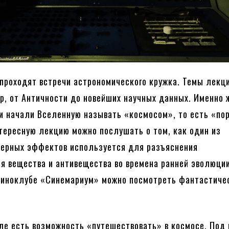
проходят встречи астрономического кружка. Темы лекц
р, от Античности до новейших научных данных. Именно
и начали Вселенную называть «космосом», то есть «по
тересную лекцию можно послушать о том, как один из
зерных эффектов используется для разъяснения
я вещества и антивещества во времена ранней эволюци
киноклубе «Синемариум» можно посмотреть фантастиче
ле есть возможность «путешествовать» в космосе. Под