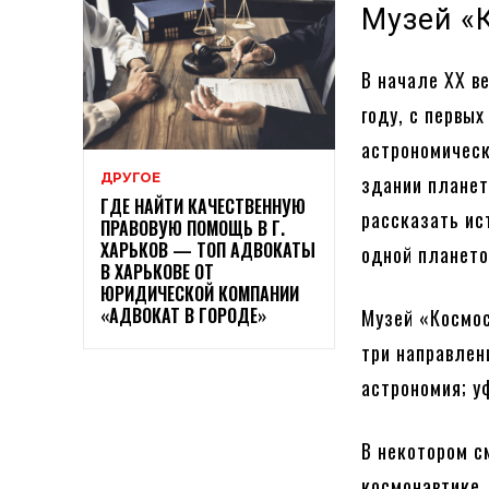
Музей «
В начале XX в
году, с первы
астрономическ
ДРУГОЕ
здании планет
ГДЕ НАЙТИ КАЧЕСТВЕННУЮ
рассказать ис
ПРАВОВУЮ ПОМОЩЬ В Г.
ХАРЬКОВ — ТОП АДВОКАТЫ
одной плането
В ХАРЬКОВЕ ОТ
ЮРИДИЧЕСКОЙ КОМПАНИИ
«АДВОКАТ В ГОРОДЕ»
Музей «Космос
три направлен
астрономия; у
В некотором с
космонавтике,