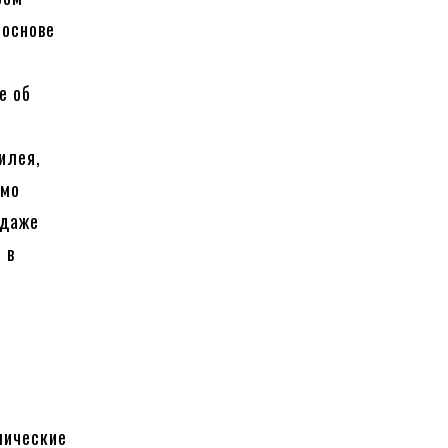
 основе
е об
илея,
ямо
 даже
 в
с
мические