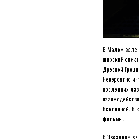
В Малом зале 
широкий спект
Древней Греци
Невероятно ин
последних ла
взаимодействи
Вселенной. В 
фильмы.
В Звёздном за