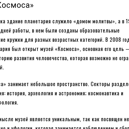
Космоса»
ека здание планетария служило «домом молитвы», а в 
х дней работы, в нем были созданы образовательные
ие кружки для разных возрастных категорий. В 2008 год
ария был открыт музей «Космоса», основная его цель 
торию развития человечества, которая возможно не огр
й.
а» занимает небольшое пространство. Секторы раздел
ия: история, археология и астрономия; космонавтика и
фология.
мысле музей является уникальным, так как посвящен н
 но и уфологии, которая занимается наблюдением и сбо