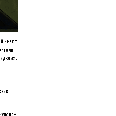
ий имеют
 жители
рядком».
и
ские
 куполом