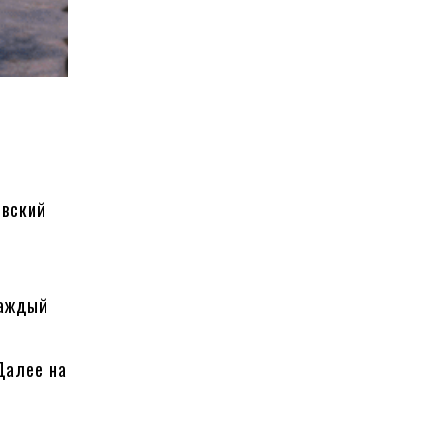
овский
каждый
Далее на