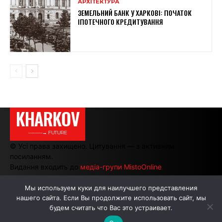
АРХІТЕКТУРА
ЗЕМЕЛЬНИЙ БАНК У ХАРКОВІ: ПОЧАТОК
ІПОТЕЧНОГО КРЕДИТУВАННЯ
KHARKOV
———→ FUTURE
© Усі права захищено. Цитування — з активним
посиланням.
Видання входить до
медіа-групи MistoOnline
Мы используем куки для наилучшего представления
нашего сайта. Если Вы продолжите использовать сайт, мы
АВТОРИ
РЕКЛАМА НА САЙТІ
будем считать что Вас это устраивает.