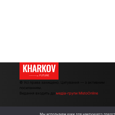
KHARKOV
———→ FUTURE
© Усі права захищено. Цитування — з активним
посиланням.
Видання входить до
медіа-групи MistoOnline
Мы используем куки для наилучшего предста