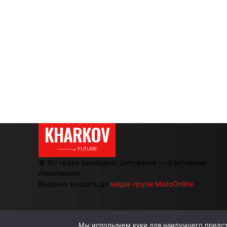
KHARKOV
———→ FUTURE
© Усі права захищено. Цитування — з активним
посиланням.
Видання входить до
медіа-групи MistoOnline
Мы используем куки для наилучшего предста