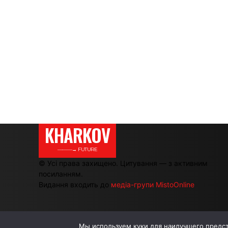
KHARKOV
———→ FUTURE
© Усі права захищено. Цитування — з активним
посиланням.
Видання входить до
медіа-групи MistoOnline
Мы используем куки для наилучшего предста