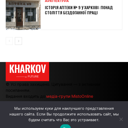
АРХІТЕКТУРА
ІСТОРІЯ АПТЕКИ № 9 У ХАРКОВІ: ПОНАД
СТОЛІТТЯ БЕЗДОГАННОЇ ПРАЦІ
KHARKOV
———→ FUTURE
© Усі права захищено. Цитування — з активним
посиланням.
Видання входить до
медіа-групи MistoOnline
Мы используем куки для наилучшего представления
нашего сайта. Если Вы продолжите использовать сайт, мы
АВТОРИ
РЕКЛАМА НА САЙТІ
будем считать что Вас это устраивает.