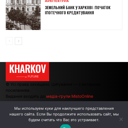
АРХІТЕКТУРА
ЗЕМЕЛЬНИЙ БАНК У ХАРКОВІ: ПОЧАТОК
ІПОТЕЧНОГО КРЕДИТУВАННЯ
KHARKOV
———→ FUTURE
© Усі права захищено. Цитування — з активним
посиланням.
Видання входить до
медіа-групи MistoOnline
Мы используем куки для наилучшего представления
нашего сайта. Если Вы продолжите использовать сайт, мы
АВТОРИ
РЕКЛАМА НА САЙТІ
будем считать что Вас это устраивает.