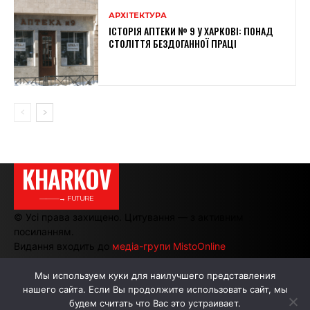
АРХІТЕКТУРА
ІСТОРІЯ АПТЕКИ № 9 У ХАРКОВІ: ПОНАД
СТОЛІТТЯ БЕЗДОГАННОЇ ПРАЦІ
KHARKOV
———→ FUTURE
© Усі права захищено. Цитування — з активним
посиланням.
Видання входить до
медіа-групи MistoOnline
Мы используем куки для наилучшего представления
нашего сайта. Если Вы продолжите использовать сайт, мы
АВТОРИ
РЕКЛАМА НА САЙТІ
будем считать что Вас это устраивает.