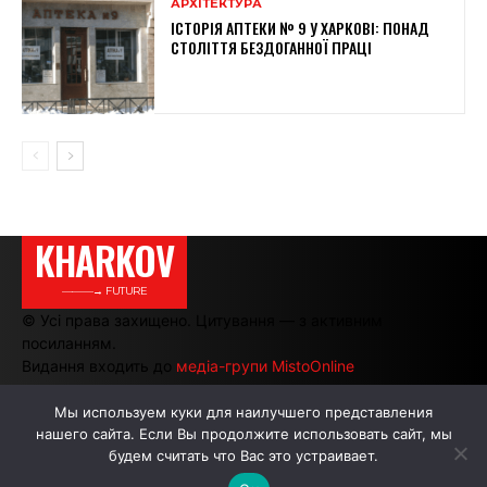
АРХІТЕКТУРА
ІСТОРІЯ АПТЕКИ № 9 У ХАРКОВІ: ПОНАД
СТОЛІТТЯ БЕЗДОГАННОЇ ПРАЦІ
KHARKOV
———→ FUTURE
© Усі права захищено. Цитування — з активним
посиланням.
Видання входить до
медіа-групи MistoOnline
Мы используем куки для наилучшего представления
нашего сайта. Если Вы продолжите использовать сайт, мы
АВТОРИ
РЕКЛАМА НА САЙТІ
будем считать что Вас это устраивает.