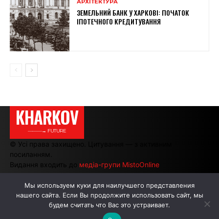
АРХІТЕКТУРА
ЗЕМЕЛЬНИЙ БАНК У ХАРКОВІ: ПОЧАТОК
ІПОТЕЧНОГО КРЕДИТУВАННЯ
KHARKOV
———→ FUTURE
© Усі права захищено. Цитування — з активним
посиланням.
Видання входить до
медіа-групи MistoOnline
Мы используем куки для наилучшего представления
нашего сайта. Если Вы продолжите использовать сайт, мы
АВТОРИ
РЕКЛАМА НА САЙТІ
будем считать что Вас это устраивает.