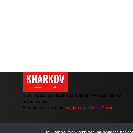
KHARKOV
———→ FUTURE
© Усі права захищено. Цитування — з активним
посиланням.
Видання входить до
медіа-групи MistoOnline
Мы используем куки для наилучшего предста