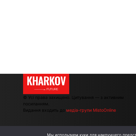
KHARKOV
———→ FUTURE
© Усі права захищено. Цитування — з активним
посиланням.
Видання входить до
медіа-групи MistoOnline
Мы используем куки для наилучшего предста