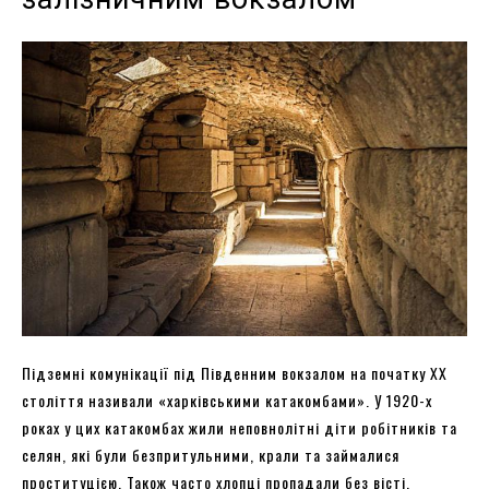
Підземні комунікації під Південним вокзалом на початку XX
століття називали «харківськими катакомбами». У 1920-х
роках у цих катакомбах жили неповнолітні діти робітників та
селян, які були безпритульними, крали та займалися
проституцією. Також часто хлопці пропадали без вісті.