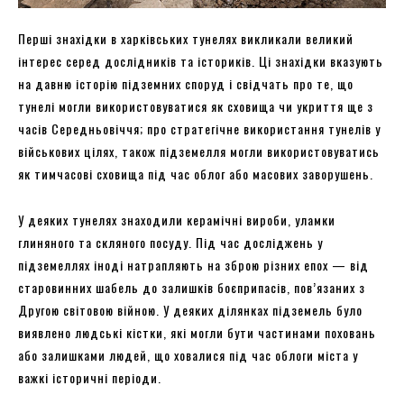
Перші знахідки в харківських тунелях викликали великий
інтерес серед дослідників та істориків. Ці знахідки вказують
на давню історію підземних споруд і свідчать про те, що
тунелі могли використовуватися як сховища чи укриття ще з
часів Середньовіччя; про стратегічне використання тунелів у
військових цілях, також підземелля могли використовуватись
як тимчасові сховища під час облог або масових заворушень.
У деяких тунелях знаходили керамічні вироби, уламки
глиняного та скляного посуду. Під час досліджень у
підземеллях іноді натрапляють на зброю різних епох — від
старовинних шабель до залишків боєприпасів, пов’язаних з
Другою світовою війною. У деяких ділянках підземель було
виявлено людські кістки, які могли бути частинами поховань
або залишками людей, що ховалися під час облоги міста у
важкі історичні періоди.