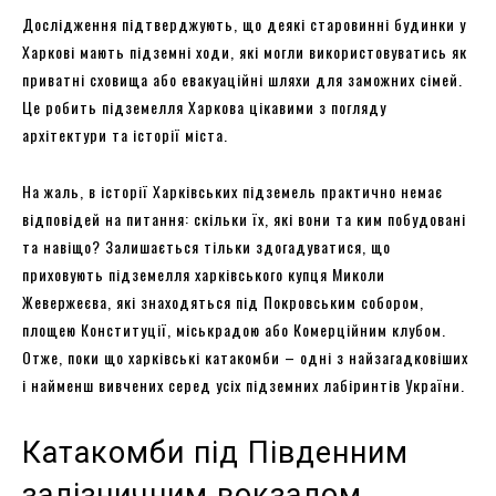
Дослідження підтверджують, що деякі старовинні будинки у
Харкові мають підземні ходи, які могли використовуватись як
приватні сховища або евакуаційні шляхи для заможних сімей.
Це робить підземелля Харкова цікавими з погляду
архітектури та історії міста.
На жаль, в історії Харківських підземель практично немає
відповідей на питання: скільки їх, які вони та ким побудовані
та навіщо? Залишається тільки здогадуватися, що
приховують підземелля харківського купця Миколи
Жевержеєва, які знаходяться під Покровським собором,
площею Конституції, міськрадою або Комерційним клубом.
Отже, поки що харківські катакомби – одні з найзагадковіших
і найменш вивчених серед усіх підземних лабіринтів України.
Катакомби під Південним
залізничним вокзалом