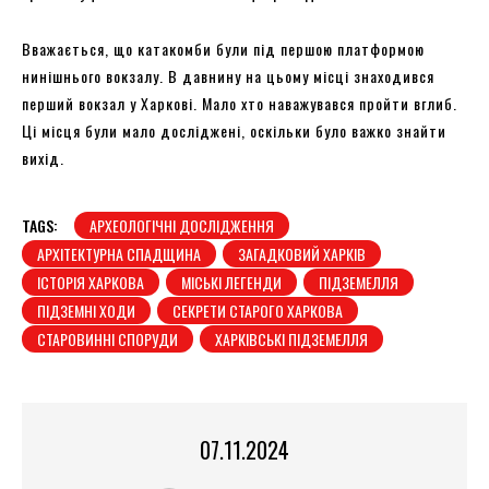
Вважається, що катакомби були під першою платформою
нинішнього вокзалу. В давнину на цьому місці знаходився
перший вокзал у Харкові. Мало хто наважувався пройти вглиб.
Ці місця були мало досліджені, оскільки було важко знайти
вихід.
TAGS:
АРХЕОЛОГІЧНІ ДОСЛІДЖЕННЯ
АРХІТЕКТУРНА СПАДЩИНА
ЗАГАДКОВИЙ ХАРКІВ
ІСТОРІЯ ХАРКОВА
МІСЬКІ ЛЕГЕНДИ
ПІДЗЕМЕЛЛЯ
ПІДЗЕМНІ ХОДИ
СЕКРЕТИ СТАРОГО ХАРКОВА
СТАРОВИННІ СПОРУДИ
ХАРКІВСЬКІ ПІДЗЕМЕЛЛЯ
07.11.2024