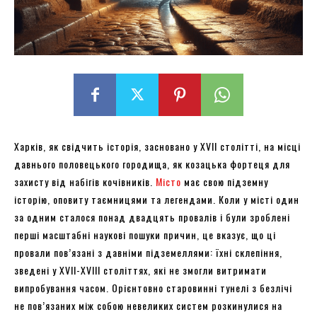
Харків, як свідчить історія, засновано у XVII столітті, на місці
давнього половецького городища, як козацька фортеця для
захисту від набігів кочівників.
Місто
має свою підземну
історію, оповиту таємницями та легендами. Коли у місті один
за одним сталося понад двадцять провалів і були зроблені
перші масштабні наукові пошуки причин, це вказує, що ці
провали пов’язані з давніми підземеллями: їхні склепіння,
зведені у XVII-XVIII століттях, які не змогли витримати
випробування часом. Орієнтовно старовинні тунелі з безлічі
не пов’язаних між собою невеликих систем розкинулися на