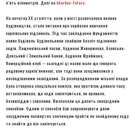
п’ять кілометрів. Далі на
kharkov-future
.
На початку XX століття, коли у місті розпочалося велике
будівництво, стало питання про серйозне вивчення
харківських підземель. Під час закладання фундаментів
нових будівель будівельники знайшли безліч підземних
ходів. Пащенківський пасаж, будинок Жевержеєва, Азовсько-
Донський і Земельний банки, будинок Фреймана,
Комерційний клуб – сьогодні ці назви мало що говорять
рядовому харків’янинові, але тоді вони асоціювалися з
несподіваними знахідками. За розпорядженням міської влади
була створена спеціальна комісія, яка протягом деякого часу
встановлювала, що ходи закінчуються, як правило,
безвихіддю і завалами. Визначали це досить своєрідним
способом. Одним зі способів був запропонувати двом
засудженим посмертно злочинцям пройти по знайденому ходу
та знайти де він закінчується.