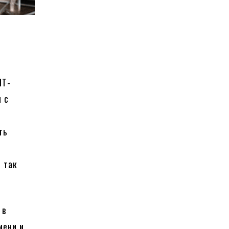
IT-
 с
ть
и так
 в
мени и