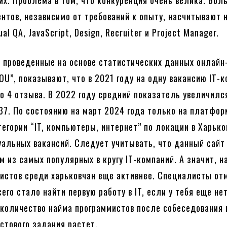
гих. Проблема в том, что конкуренция очень велика. Бол
ентов, независимо от требований к опыту, насчитывают 
al QA, JavaScript, Design, Recruiter и Project Manager.
 проведенные на основе статистических данных онлайн
U”, показывают, что в 2021 году на одну вакансию IT-
о 4 отзыва. В 2022 году средний показатель увеличился
 37. По состоянию на март 2024 года только на платфор
атегории “IT, компьютеры, интернет” по локации в Харьк
уальных вакансий. Следует учитывать, что данный сайт
 из самых популярных в кругу IT-компаний. А значит, н
истов среди харьковчан еще активнее. Специалисты от
его стало найти первую работу в IT, если у тебя еще не
количество найма программистов после собеседования 
стового задания растет.