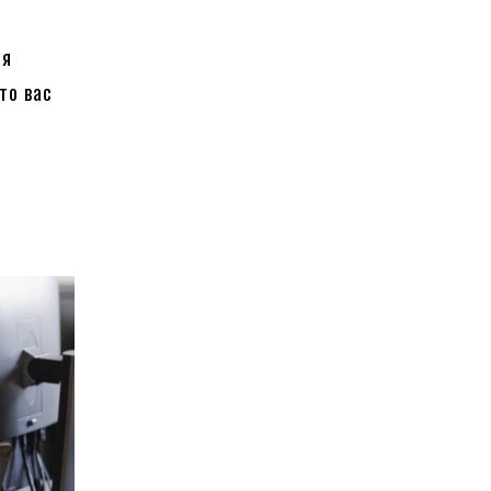
ся
то вас