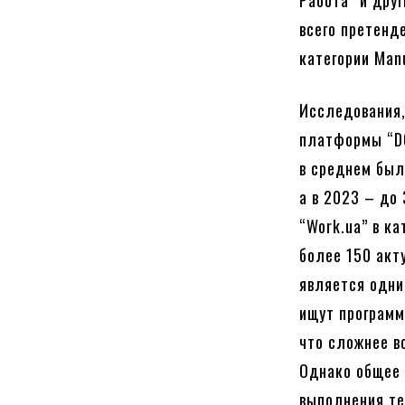
Работа” и дру
всего претенд
категории Manu
Исследования,
платформы “DO
в среднем был
а в 2023 – до
“Work.ua” в к
более 150 акт
является одним
ищут программ
что сложнее вс
Однако общее 
выполнения те