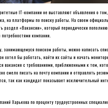
ритетные IT-компании не выставляют объявления о том,
ка, на платформы по поиску работы. На своем официал
сть раздел «Вакансии», который периодически пополняю
с потребностями компании.
у, занимающемуся поиском работы, можно написать спи
 он хотел бы работать, найти их сайты и начать монитор
ся вакансия с требованиями, приближенными к тем, кот
жно смело писать на почту компании и отправлять резю
тся, так как кандидат показывает исключительный инт
мпаний Харькова по проценту трудоустроенных специали