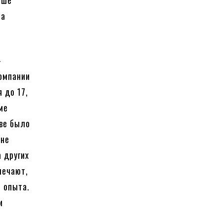
ьше
на
-
компании
 до 17,
ме
ове было
 не
а других
мечают,
т опыта.
и