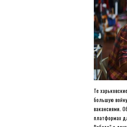
Те харьковски
большую войну
вакансиями. О
платформах для