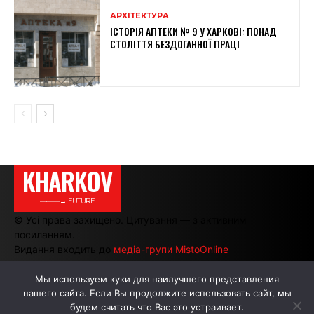
АРХІТЕКТУРА
ІСТОРІЯ АПТЕКИ № 9 У ХАРКОВІ: ПОНАД
СТОЛІТТЯ БЕЗДОГАННОЇ ПРАЦІ
KHARKOV
———→ FUTURE
© Усі права захищено. Цитування — з активним
посиланням.
Видання входить до
медіа-групи MistoOnline
Мы используем куки для наилучшего представления
нашего сайта. Если Вы продолжите использовать сайт, мы
АВТОРИ
РЕКЛАМА НА САЙТІ
будем считать что Вас это устраивает.