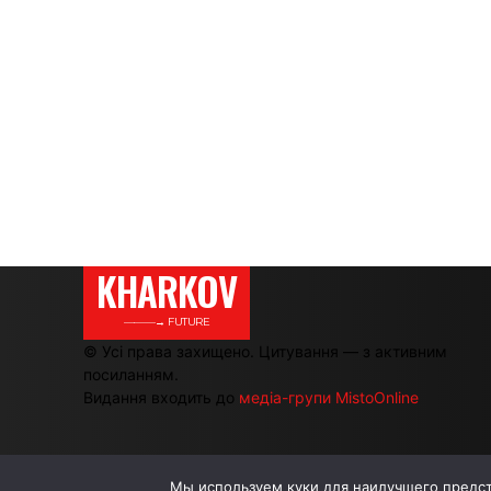
KHARKOV
———→ FUTURE
© Усі права захищено. Цитування — з активним
посиланням.
Видання входить до
медіа-групи MistoOnline
Мы используем куки для наилучшего предста