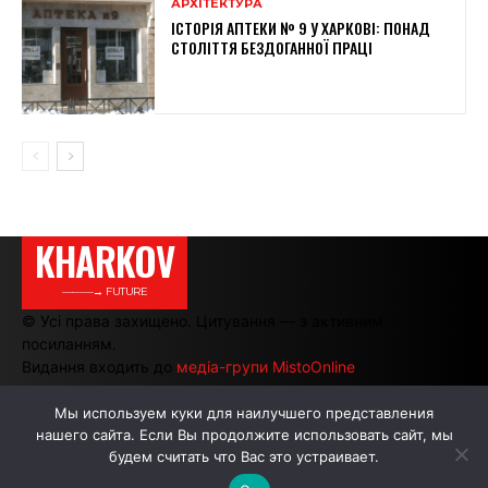
АРХІТЕКТУРА
ІСТОРІЯ АПТЕКИ № 9 У ХАРКОВІ: ПОНАД
СТОЛІТТЯ БЕЗДОГАННОЇ ПРАЦІ
KHARKOV
———→ FUTURE
© Усі права захищено. Цитування — з активним
посиланням.
Видання входить до
медіа-групи MistoOnline
Мы используем куки для наилучшего представления
нашего сайта. Если Вы продолжите использовать сайт, мы
АВТОРИ
РЕКЛАМА НА САЙТІ
будем считать что Вас это устраивает.