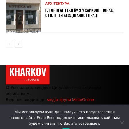
АРХІТЕКТУРА
ІСТОРІЯ АПТЕКИ № 9 У ХАРКОВІ: ПОНАД
СТОЛІТТЯ БЕЗДОГАННОЇ ПРАЦІ
KHARKOV
———→ FUTURE
© Усі права захищено. Цитування — з активним
посиланням.
Видання входить до
медіа-групи MistoOnline
Мы используем куки для наилучшего представления
нашего сайта. Если Вы продолжите использовать сайт, мы
АВТОРИ
РЕКЛАМА НА САЙТІ
будем считать что Вас это устраивает.