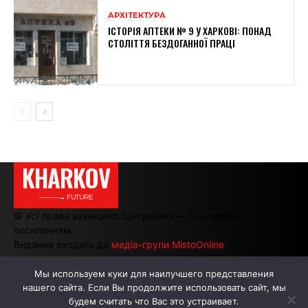
АРХІТЕКТУРА
ІСТОРІЯ АПТЕКИ № 9 У ХАРКОВІ: ПОНАД
СТОЛІТТЯ БЕЗДОГАННОЇ ПРАЦІ
KHARKOV
———→ FUTURE
© Усі права захищено. Цитування — з активним
посиланням.
Видання входить до
медіа-групи MistoOnline
Мы используем куки для наилучшего представления
нашего сайта. Если Вы продолжите использовать сайт, мы
АВТОРИ
РЕКЛАМА НА САЙТІ
будем считать что Вас это устраивает.