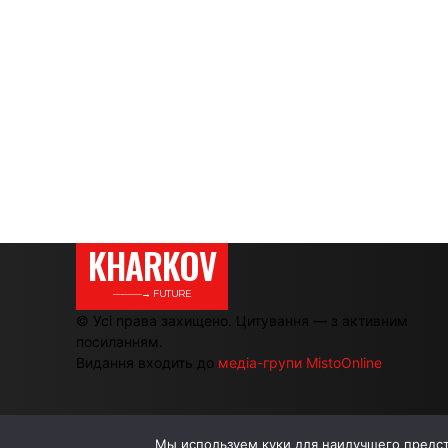
KHARKOV
———→ FUTURE
© Усі права захищено. Цитування — з активним
посиланням.
Видання входить до
медіа-групи MistoOnline
Мы используем куки для наилучшего предста