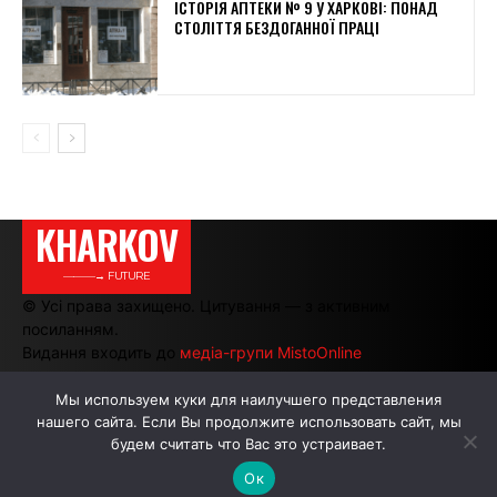
ІСТОРІЯ АПТЕКИ № 9 У ХАРКОВІ: ПОНАД
СТОЛІТТЯ БЕЗДОГАННОЇ ПРАЦІ
KHARKOV
———→ FUTURE
© Усі права захищено. Цитування — з активним
посиланням.
Видання входить до
медіа-групи MistoOnline
Мы используем куки для наилучшего представления
нашего сайта. Если Вы продолжите использовать сайт, мы
АВТОРИ
РЕКЛАМА НА САЙТІ
будем считать что Вас это устраивает.
Ок