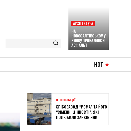
АРХІТЕКТУРА
НА
НОВОСАЛТІВСЬКОМУ
РИНКУ ПРОВАЛИВСЯ
АСФАЛЬТ
HOT
ІННОВАЦІЇ
ХЛІБОЗАВОД “РОМА” ТА ЙОГО
“СІМЕЙНІ ЦІННОСТІ”, ЯКІ
ПОЛЮБИЛИ ХАРКІВ’ЯНИ