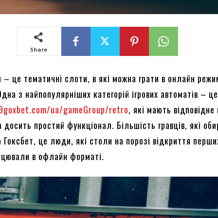
Share
и – це тематичні слоти, в які можна грати в онлайн режи
Одна з найпопулярніших категорій ігрових автоматів – ц
/9goxbet.com/ua/gameGroup/retro
, які мають відповідне
 досить простий функціонал. Більшість гравців, які об
 Гоксбет, це люди, які столи на порозі відкриття перши
рацювали в офлайн форматі.