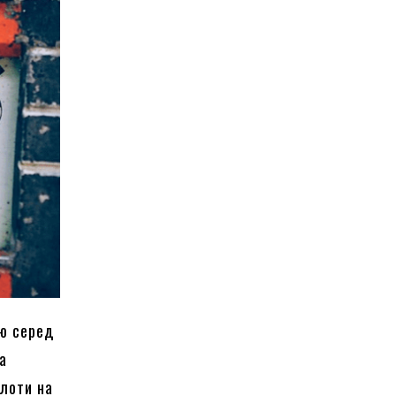
тю серед
на
слоти на