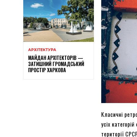
АРХІТЕКТУРА
МАЙДАН АРХІТЕКТОРІВ —
ЗАТИШНИЙ ГРОМАДСЬКИЙ
ПРОСТІР ХАРКОВА
Класичні ретр
усіх категорій
території СРСР