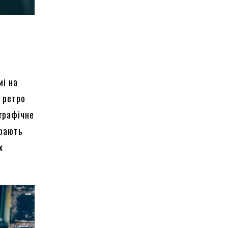
мі на
е ретро
 графічне
ирають
х