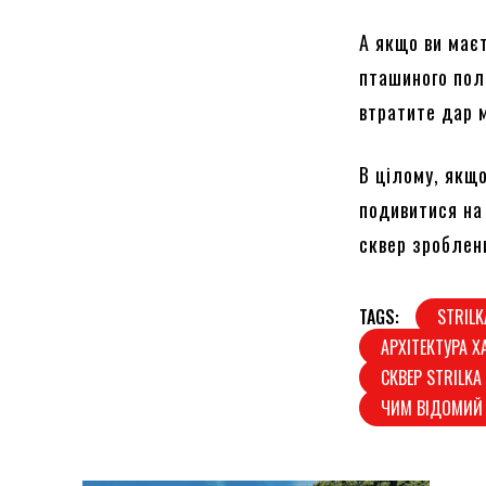
А якщо ви маєт
пташиного поль
втратите дар м
В цілому, якщо
подивитися на 
сквер зроблен
TAGS:
STRILK
АРХІТЕКТУРА Х
СКВЕР STRILKA
ЧИМ ВІДОМИЙ 