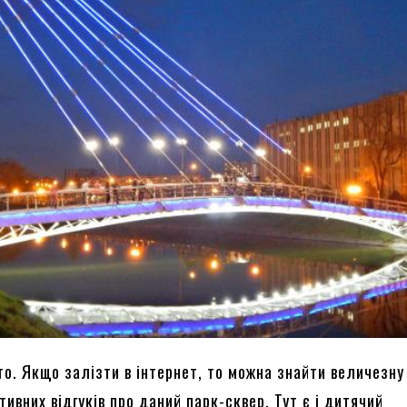
то. Якщо залізти в інтернет, то можна знайти величезну
тивних відгуків про даний парк-сквер. Тут є і дитячий