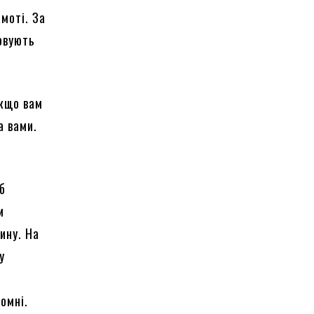
моті. За
овують
якщо вам
за вами.
б
м
ину. На
у
омні.