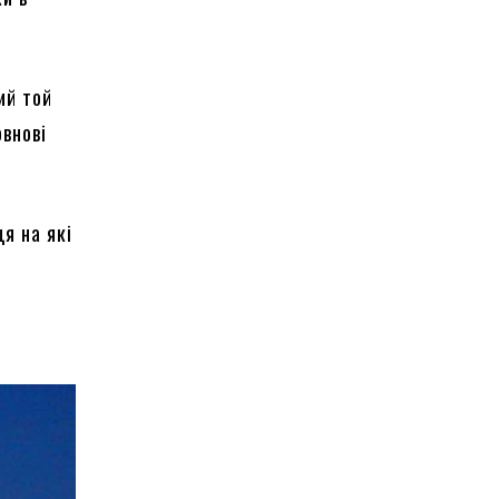
ий той
овнові
ця на які