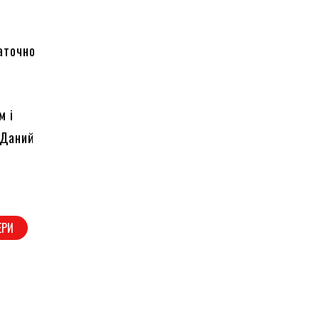
таточно
м і
 Даний
ЕРИ