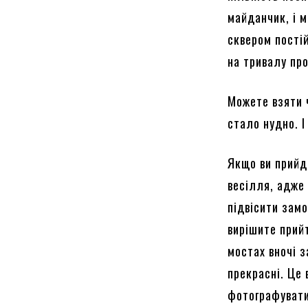
майданчик, і м
сквером пості
на тривалу про
Можете взяти ч
стало нудно. І 
Якщо ви прийд
весілля, адже
підвісити замо
вирішите прий
мостах вночі 
прекрасні. Це
фотографувати