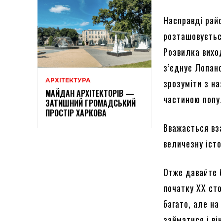
Насправді райо
розташовується
Розвилка вихо
з’єднує Лопанс
АРХІТЕКТУРА
зрозуміти з на
МАЙДАН АРХІТЕКТОРІВ —
частиною попул
ЗАТИШНИЙ ГРОМАДСЬКИЙ
ПРОСТІР ХАРКОВА
Вважається вза
величезну істо
Отже давайте 
початку XX сто
багато, але на
займатися і ві