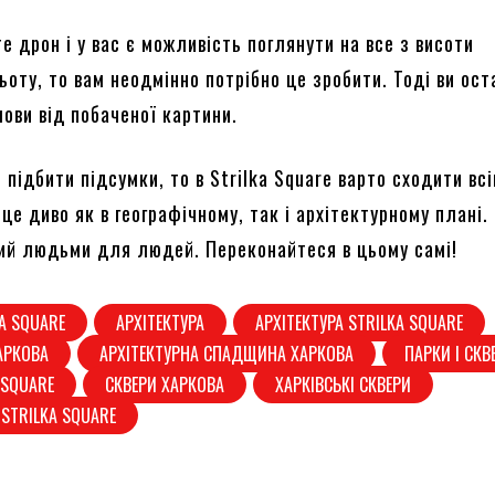
е дрон і у вас є можливість поглянути на все з висоти
оту, то вам неодмінно потрібно це зробити. Тоді ви ос
ови від побаченої картини.
 підбити підсумки, то в Strilka Square варто сходити всі
це диво як в географічному, так і архітектурному плані.
ий людьми для людей. Переконайтеся в цьому самі!
A SQUARE
АРХІТЕКТУРА
АРХІТЕКТУРА STRILKA SQUARE
АРКОВА
АРХІТЕКТУРНА СПАДЩИНА ХАРКОВА
ПАРКИ І СКВ
 SQUARE
СКВЕРИ ХАРКОВА
ХАРКІВСЬКІ СКВЕРИ
STRILKA SQUARE