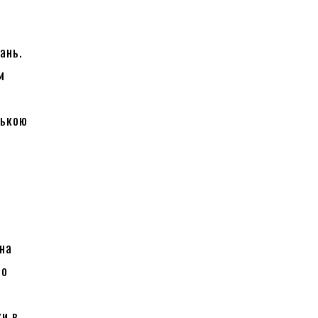
пань.
м
нькою
 на
ло
и
ки в