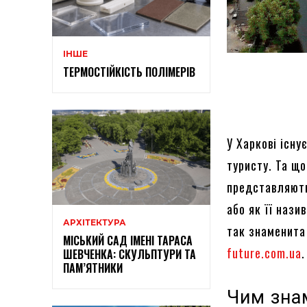
ІНШЕ
ТЕРМОСТІЙКІСТЬ ПОЛІМЕРІВ
У Харкові існу
туристу. Та що
представляють 
або як її нази
АРХІТЕКТУРА
так знаменита 
МІСЬКИЙ САД ІМЕНІ ТАРАСА
future.com.ua
.
ШЕВЧЕНКА: СКУЛЬПТУРИ ТА
ПАМ’ЯТНИКИ
Чим знам