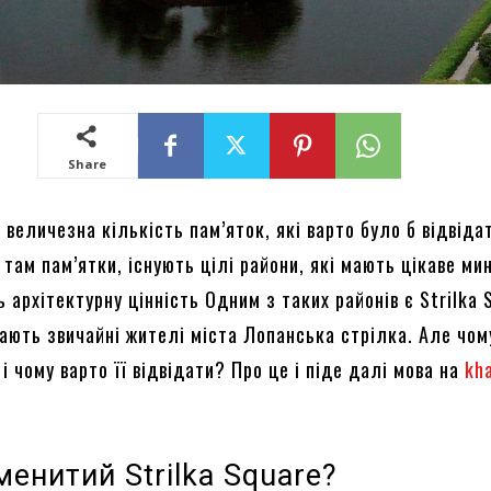
Share
є величезна кількість пам’яток, які варто було б відвіда
 там пам’ятки, існують цілі райони, які мають цікаве ми
архітектурну цінність Одним з таких районів є Strilka 
вають звичайні жителі міста Лопанська стрілка. Але чом
і чому варто її відвідати? Про це і піде далі мова на
kh
енитий Strilka Squаre?