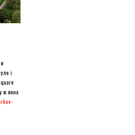
ти
нуле і
Square
у ж вона
arkov-