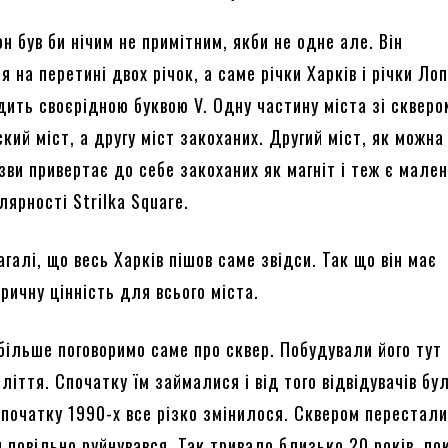
н був би нічим не примітним, якби не одне але. Він
 на перетині двох річок, а саме річки Харків і річки Ло
дить своєрідною буквою V. Одну частину міста зі скверо
кий міст, а другу міст закоханих. Другий міст, як можна
зви привертає до себе закоханих як магніт і теж є мале
ярності Strilka Square.
галі, що весь Харків пішов саме звідси. Так що він має
ричну цінність для всього міста.
більше поговоримо саме про сквер. Побудували його тут
ліття. Спочатку їм займалися і від того відвідувачів бу
 початку 1990-х все різко змінилося. Сквером перестал
н повільно руйнувався. Так тривало близько 20 років, по