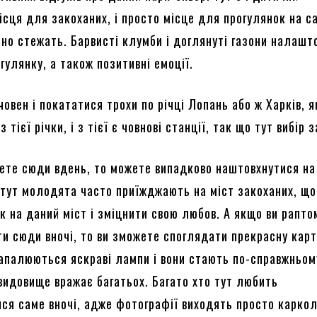
ісця для закоханих, і просто місце для прогулянок на са
йно стежать. Барвисті клумби і доглянуті газони налашт
гулянку, а також позитивні емоції.
овен і покататися трохи по річці Лопань або ж Харків, 
з тієї річки, і з тієї є човнові станції, так що тут вибір 
ете сюди вдень, то можете випадково наштовхнутися на
 тут молодята часто приїжджають на міст закоханих, що
к на даний міст і зміцнити свою любов. А якщо ви рапто
ти сюди вночі, то ви зможете споглядати прекрасну карт
запалюються яскраві лампи і вони стають по-справжньом
 видовище вражає багатьох. Багато хто тут любить
ся саме вночі, адже фотографії виходять просто каркол