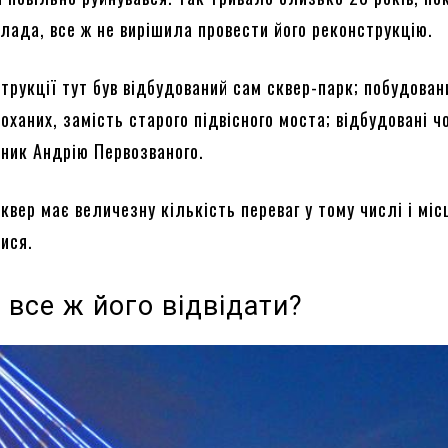
влада, все ж не вирішила провести його реконструкцію.
трукції тут був відбудований сам сквер-парк; побудован
оханих, замість старого підвісного моста; відбудовані ч
тник Андрію Первозваного.
квер має величезну кількість переваг у тому числі і міс
ися.
 все ж його відвідати?