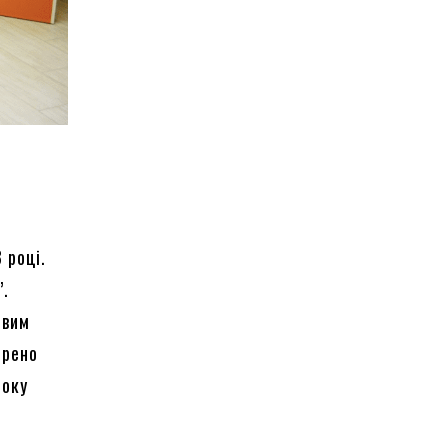
 році.
”.
евим
орено
року