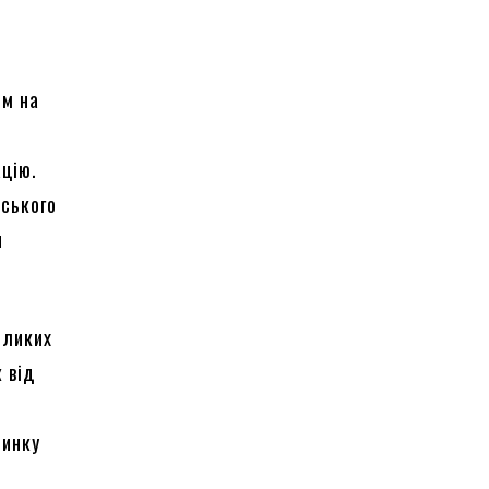
ем на
ацію.
тського
и
еликих
 від
ринку