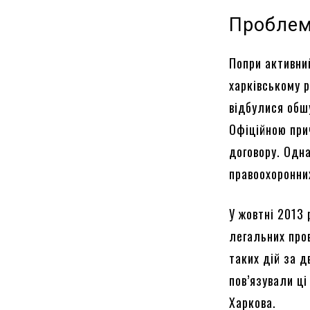
Проблем
Попри активни
харківському р
відбулися обшу
Офіційною при
договору. Одн
правоохоронни
У жовтні 2013
легальних про
таких дій за д
пов’язували ц
Харкова.