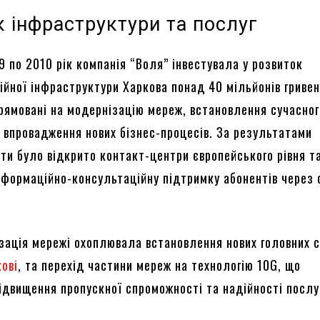
 інфраструктури та послуг
9 по 2010 рік компанія “Воля” інвестувала у розвиток
ійної інфраструктури Харкова понад 40 мільйонів гривен
рямовані на модернізацію мереж, встановлення сучасног
 впровадження нових бізнес-процесів. За результатами
оти було відкрито контакт-центри європейського рівня т
нформаційно-консультаційну підтримку абонентів через c
зація мережі охоплювала встановлення нових головних с
кові
, та перехід частини мереж на технологію 10G, що
ідвищення пропускної спроможності та надійності послу