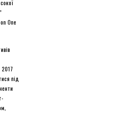
исокої
”
ion One
тивів
о
я 2017
тися під
оненти
т-
ом,