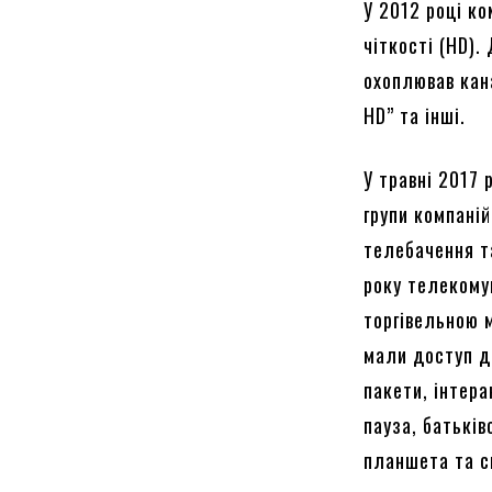
У 2012 році к
чіткості (HD).
охоплював кана
HD” та інші.
У травні 2017 
групи компаній
телебачення та
року телекомун
торгівельною 
мали доступ до
пакети, інтер
пауза, батькі
планшета та с