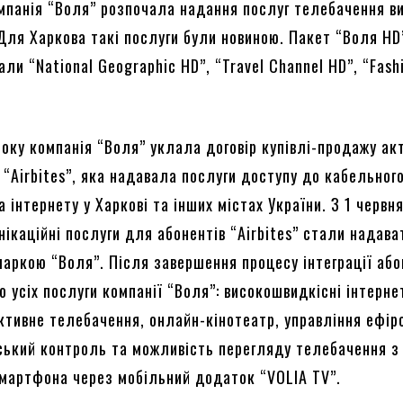
омпанія “Воля” розпочала надання послуг телебачення в
 Для Харкова такі послуги були новиною. Пакет “Воля HD
ли “National Geographic HD”, “Travel Channel HD”, “Fash
року компанія “Воля” уклала договір купівлі-продажу ак
 “Airbites”, яка надавала послуги доступу до кабельног
 інтернету у Харкові та інших містах України. З 1 червн
ікаційні послуги для абонентів “Airbites” стали надава
маркою “Воля”. Після завершення процесу інтеграції аб
 усіх послуги компанії “Воля”: високошвидкісні інтерне
активне телебачення, онлайн-кінотеатр, управління ефір
вський контроль та можливість перегляду телебачення з
мартфона через мобільний додаток “VOLIA TV”.