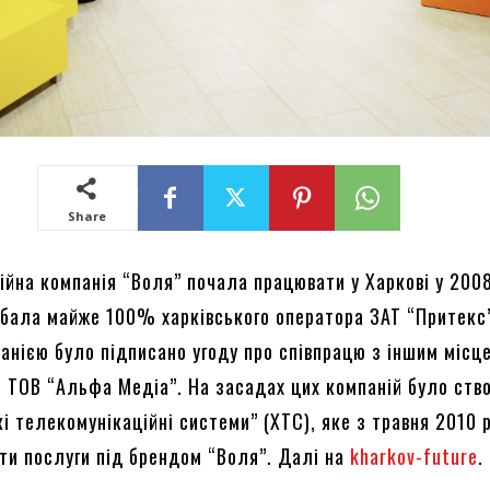
Share
ійна компанія “Воля” почала працювати у Харкові у 2008
дбала майже 100% харківського оператора ЗАТ “Притекс
анією було підписано угоду про співпрацю з іншим місц
 ТОВ “Альфа Медіа”. На засадах цих компаній було ств
і телекомунікаційні системи” (ХТС), яке з травня 2010 
ти послуги під брендом “Воля”. Далі на
kharkov-future
.