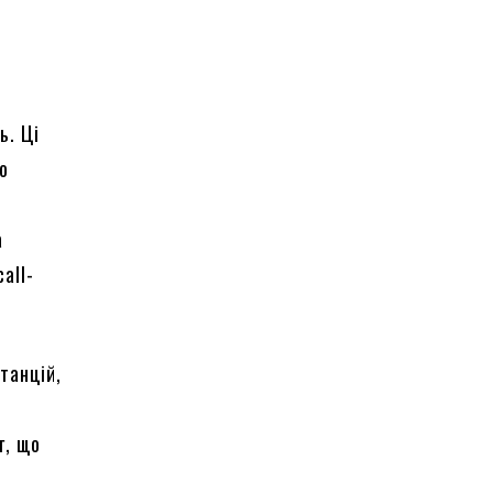
ь. Ці
о
а
all-
танцій,
г, що