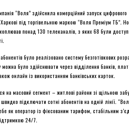
омпанія “Воля” здійснила комерційний запуск цифрового
 Харкові під торгівельною маркою “Воля Преміум ТБ”. Н
хоплював понад 130 телеканалів, з яких 68 були доступ
ті.
абонентів було реалізовано систему безготівкових розр
у можна було здійснювати через відділення банків, плат
також онлайн із використанням банківських карток.
ся на масовий сегмент – житлові райони зі щільною заб
швидко підключати сотні абонентів на одній лінії. “Вол
ебе як оператор із фіксованим тарифом, стабільним з’є
підтримкою 24/7.