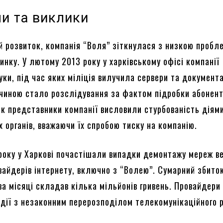
и та виклики
й розвиток, компанія “Воля” зіткнулася з низкою пробл
инку. У лютому 2013 року у харківському офісі компанії
ки, під час яких міліція вилучила сервери та документ
чиною стало розслідування за фактом підробки абонен
ак представники компанії висловили стурбованість діям
х органів, вважаючи їх спробою тиску на компанію.
 року у Харкові почастішали випадки демонтажу мереж в
вайдерів інтернету, включно з “Волею”. Сумарний збиток
ва місяці складав кілька мільйонів гривень. Провайдери
і дії з незаконним перерозподілом телекомунікаційного 