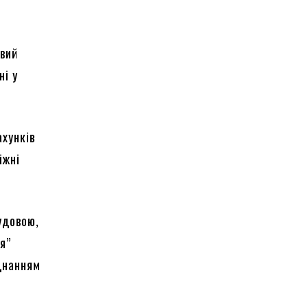
овий
ні у
ахунків
іжні
удовою,
я”
днанням