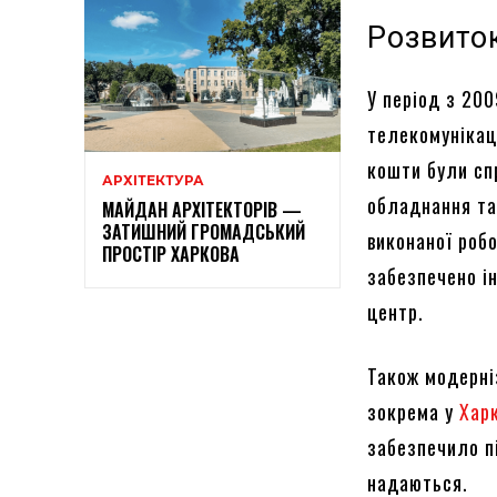
Розвиток
У період з 200
телекомунікац
кошти були сп
АРХІТЕКТУРА
обладнання та
МАЙДАН АРХІТЕКТОРІВ —
ЗАТИШНИЙ ГРОМАДСЬКИЙ
виконаної роб
ПРОСТІР ХАРКОВА
забезпечено і
центр.
Також модерні
зокрема у
Хар
забезпечило п
надаються.